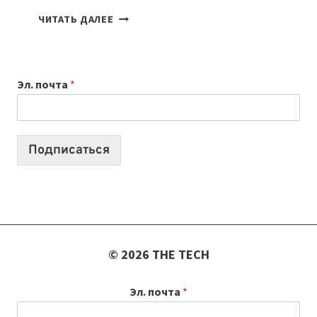
7
ЧИТАТЬ ДАЛЕЕ
ПРИЛОЖЕНИЙ
ДЛЯ
ВАЙБКОДИНГА,
Эл. почта
*
КОТОРЫЕ
ПОМОГАЮТ
СОЗДАВАТЬ
ПРОДУКТЫ
Подписаться
БЕЗ
СЛОЖНОГО
КОДА
© 2026 THE TECH
Эл. почта
*