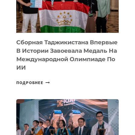
ФИЛЬМ
TENGRIDA:
CYBER
STEPPE
Сборная Таджикистана Впервые
В Истории Завоевала Медаль На
Международной Олимпиаде По
ИИ
СБОРНАЯ
ПОДРОБНЕЕ
ТАДЖИКИСТАНА
ВПЕРВЫЕ
В
ИСТОРИИ
ЗАВОЕВАЛА
МЕДАЛЬ
НА