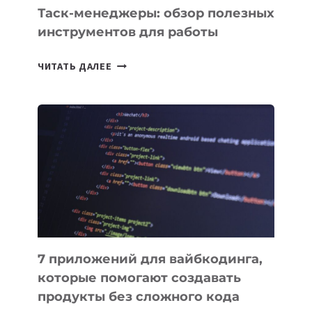
СЕГОДНЯ
Таск-менеджеры: обзор полезных
инструментов для работы
ТАСК-
ЧИТАТЬ ДАЛЕЕ
МЕНЕДЖЕРЫ:
ОБЗОР
ПОЛЕЗНЫХ
ИНСТРУМЕНТОВ
ДЛЯ
РАБОТЫ
7 приложений для вайбкодинга,
которые помогают создавать
продукты без сложного кода