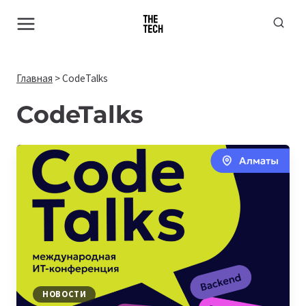
Перейти
к
содержимому
Главная
>
CodeTalks
CodeTalks
НОВОСТИ