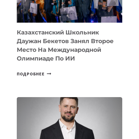
МЕЖДУНАРОДНОЙ
ОЛИМПИАДЕ
ПО
ИИ
Казахстанский Школьник
Даужан Бекетов Занял Второе
Место На Международной
Олимпиаде По ИИ
КАЗАХСТАНСКИЙ
ПОДРОБНЕЕ
ШКОЛЬНИК
ДАУЖАН
БЕКЕТОВ
ЗАНЯЛ
ВТОРОЕ
МЕСТО
НА
МЕЖДУНАРОДНОЙ