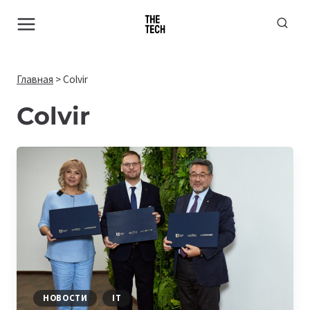
Перейти
к
содержимому
Главная
>
Colvir
Colvir
НОВОСТИ
IT