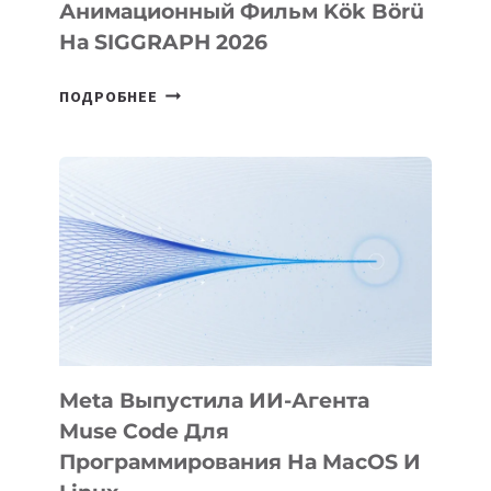
Анимационный Фильм Kök Börü
На SIGGRAPH 2026
HIGGSFIELD
ПОДРОБНЕЕ
ПРЕЗЕНТОВАЛА
АНИМАЦИОННЫЙ
ФИЛЬМ
KÖK
BÖRÜ
НА
SIGGRAPH
2026
Meta Выпустила ИИ-Агента
Muse Code Для
Программирования На MacOS И