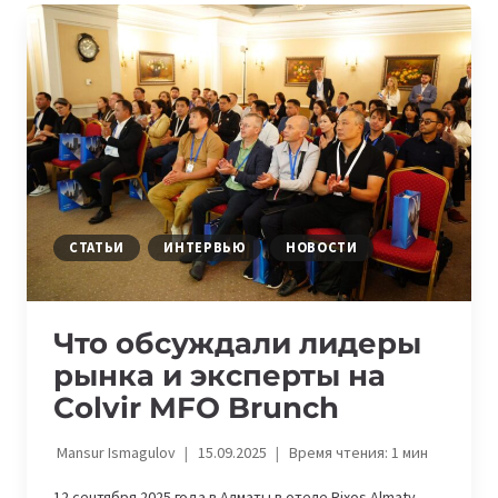
СТУДЕНТАМ
CASPIAN
UNIVERSITY
СТРОИТЬ
КАРЬЕРУ
В
FINTECH
СТАТЬИ
ИНТЕРВЬЮ
НОВОСТИ
Что обсуждали лидеры
рынка и эксперты на
Colvir MFO Brunch
Mansur Ismagulov
15.09.2025
Время чтения:
1
мин
12 сентября 2025 года в Алматы в отеле Rixos Almaty