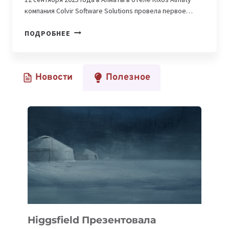
компания Colvir Software Solutions провела первое…
ЧТО
ПОДРОБНЕЕ
ОБСУЖДАЛИ
ЛИДЕРЫ
РЫНКА
Новости
Полезное
И
ЭКСПЕРТЫ
НА
COLVIR
MFO
BRUNCH
Higgsfield Презентовала