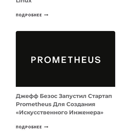
Linux
META
ПОДРОБНЕЕ
ВЫПУСТИЛА
ИИ-
АГЕНТА
MUSE
CODE
ДЛЯ
ПРОГРАММИРОВАНИЯ
НА
MACOS
И
LINUX
Джефф Безос Запустил Стартап
Prometheus Для Создания
«искусственного Инженера»
ДЖЕФФ
ПОДРОБНЕЕ