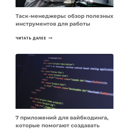
УЖЕ
СЕГОДНЯ
Таск-менеджеры: обзор полезных
инструментов для работы
ТАСК-
ЧИТАТЬ ДАЛЕЕ
МЕНЕДЖЕРЫ:
ОБЗОР
ПОЛЕЗНЫХ
ИНСТРУМЕНТОВ
ДЛЯ
РАБОТЫ
7 приложений для вайбкодинга,
которые помогают создавать