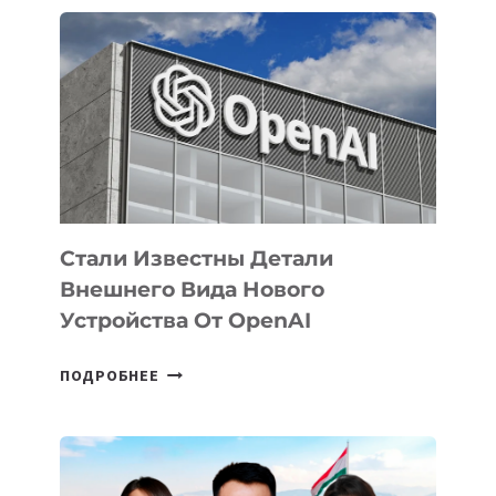
ОПРЕДЕЛЕНЫ
ПРИОРИТЕТНЫЕ
ЗАДАЧИ
ПО
РАЗВИТИЮ
ЭКОСИСТЕМЫ
ИСКУССТВЕННОГО
ИНТЕЛЛЕКТА
Стали Известны Детали
Внешнего Вида Нового
Устройства От OpenAI
СТАЛИ
ПОДРОБНЕЕ
ИЗВЕСТНЫ
ДЕТАЛИ
ВНЕШНЕГО
ВИДА