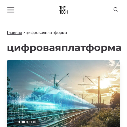
Перейти
к
содержимому
Главная
>
цифроваяплатформа
цифроваяплатформа
НОВОСТИ