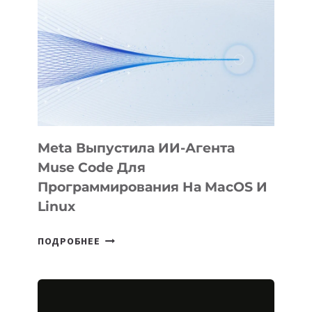
ФИЛЬМ
KÖK
BÖRÜ
НА
SIGGRAPH
2026
Meta Выпустила ИИ-Агента
Muse Code Для
Программирования На MacOS И
Linux
META
ПОДРОБНЕЕ
ВЫПУСТИЛА
ИИ-
АГЕНТА
MUSE