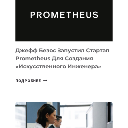
CODE
ДЛЯ
ПРОГРАММИРОВАНИЯ
НА
MACOS
И
LINUX
Джефф Безос Запустил Стартап
Prometheus Для Создания
«искусственного Инженера»
ДЖЕФФ
ПОДРОБНЕЕ
БЕЗОС
ЗАПУСТИЛ
СТАРТАП
PROMETHEUS
ДЛЯ
СОЗДАНИЯ