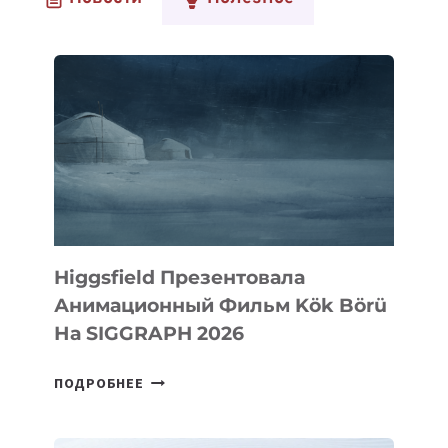
TO
ADD
CARD
ДЛЯ
БЫСТРОГО
И
БЕЗОПАСНОГО
ДОБАВЛЕНИЯ
КАРТ
В
ЦИФРОВЫЕ
КОШЕЛЬКИ
Higgsfield Презентовала
Анимационный Фильм Kök Börü
На SIGGRAPH 2026
HIGGSFIELD
ПОДРОБНЕЕ
ПРЕЗЕНТОВАЛА
АНИМАЦИОННЫЙ