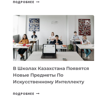
ОТКРЫТ
ПОДРОБНЕЕ
НАБОР
В
DEAL
VELOCITY
BY
MOST
—
МЕЖДУНАРОДНУЮ
ПРОГРАММУ
ДЛЯ
ТЕХНОЛОГИЧЕСКИХ
В Школах Казахстана Появятся
СТАРТАПОВ
Новые Предметы По
Искусственному Интеллекту
В
ПОДРОБНЕЕ
ШКОЛАХ
КАЗАХСТАНА