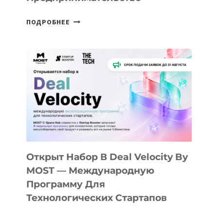
ОТ
ПОДРОБНЕЕ
ДОЛИНЫ
ДО
АЛМАТЫ:
КАК
AI
YOUTH
CAMP
ДАЛ
30
ПОДРОСТКАМ
БИЛЕТ
Открыт Набор В Deal Velocity By
В
MOST — Международную
IT-
Программу Для
ПРЕДПРИНИМАТЕЛЬСТВО
Технологических Стартапов