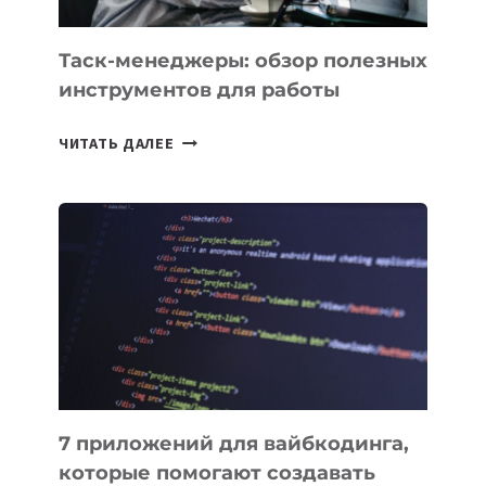
УЖЕ
СЕГОДНЯ
Таск-менеджеры: обзор полезных
инструментов для работы
ТАСК-
ЧИТАТЬ ДАЛЕЕ
МЕНЕДЖЕРЫ:
ОБЗОР
ПОЛЕЗНЫХ
ИНСТРУМЕНТОВ
ДЛЯ
РАБОТЫ
7 приложений для вайбкодинга,
которые помогают создавать