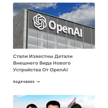
ОПРЕДЕЛЕНЫ
ПРИОРИТЕТНЫЕ
ЗАДАЧИ
ПО
РАЗВИТИЮ
ЭКОСИСТЕМЫ
ИСКУССТВЕННОГО
ИНТЕЛЛЕКТА
Стали Известны Детали
Внешнего Вида Нового
Устройства От OpenAI
СТАЛИ
ПОДРОБНЕЕ
ИЗВЕСТНЫ
ДЕТАЛИ
ВНЕШНЕГО
ВИДА