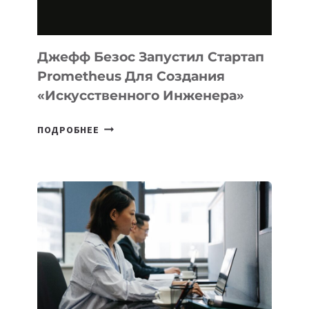
MACOS
И
LINUX
Джефф Безос Запустил Стартап
Prometheus Для Создания
«искусственного Инженера»
ДЖЕФФ
ПОДРОБНЕЕ
БЕЗОС
ЗАПУСТИЛ
СТАРТАП
PROMETHEUS
ДЛЯ
СОЗДАНИЯ
«ИСКУССТВЕННОГО
ИНЖЕНЕРА»