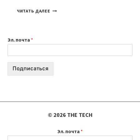
КАКОЙ
ЧИТАТЬ ДАЛЕЕ
НОУТБУК
ВЫБРАТЬ
К
Эл. почта
*
УЧЕБНОМУ
ГОДУ
2026:
10
Подписаться
ЛУЧШИХ
МОДЕЛЕЙ
ДЛЯ
УЧЕБЫ
© 2026 THE TECH
Эл. почта
*