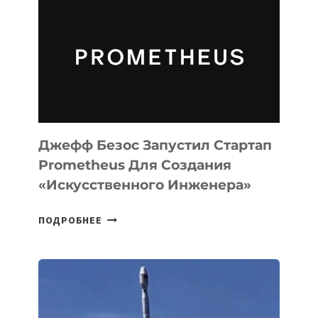
MUSE
CODE
ДЛЯ
ПРОГРАММИРОВАНИЯ
НА
MACOS
И
LINUX
Джефф Безос Запустил Стартап
Prometheus Для Создания
«искусственного Инженера»
ДЖЕФФ
ПОДРОБНЕЕ
БЕЗОС
ЗАПУСТИЛ
СТАРТАП
PROMETHEUS
ДЛЯ