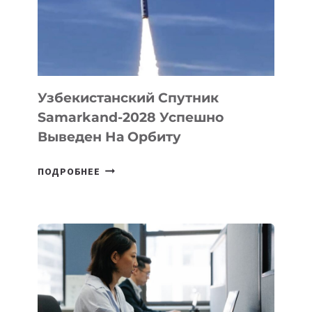
СОЗДАНИЯ
«ИСКУССТВЕННОГО
ИНЖЕНЕРА»
Узбекистанский Спутник
Samarkand-2028 Успешно
Выведен На Орбиту
УЗБЕКИСТАНСКИЙ
ПОДРОБНЕЕ
СПУТНИК
SAMARKAND-
2028
УСПЕШНО
ВЫВЕДЕН
НА
ОРБИТУ