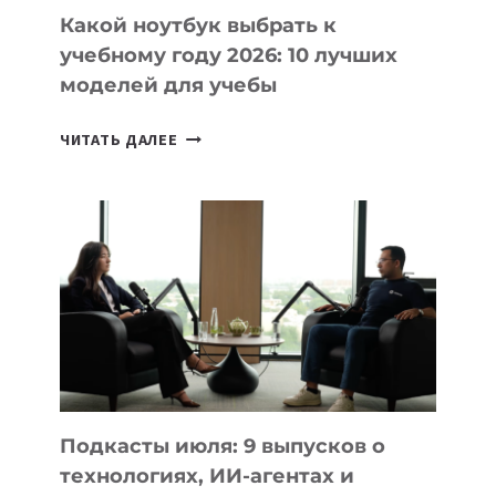
Какой ноутбук выбрать к
учебному году 2026: 10 лучших
моделей для учебы
КАКОЙ
ЧИТАТЬ ДАЛЕЕ
НОУТБУК
ВЫБРАТЬ
К
УЧЕБНОМУ
ГОДУ
2026:
10
ЛУЧШИХ
МОДЕЛЕЙ
ДЛЯ
УЧЕБЫ
Подкасты июля: 9 выпусков о
технологиях, ИИ-агентах и