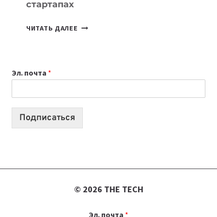
стартапах
ПОДКАСТЫ
ЧИТАТЬ ДАЛЕЕ
ИЮЛЯ:
9
ВЫПУСКОВ
Эл. почта
*
О
ТЕХНОЛОГИЯХ,
ИИ-
АГЕНТАХ
Подписаться
И
СТАРТАПАХ
© 2026 THE TECH
Эл. почта
*