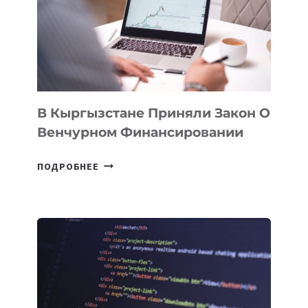
ROAD
FINANCE
&
TECHNOLOGY
FORUM
В Кыргызстане Приняли Закон О
Венчурном Финансировании
В
ПОДРОБНЕЕ
КЫРГЫЗСТАНЕ
ПРИНЯЛИ
ЗАКОН
О
ВЕНЧУРНОМ
ФИНАНСИРОВАНИИ