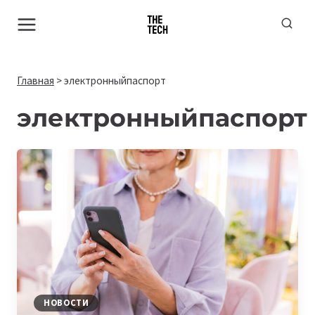
Перейти
к
содержимому
Главная
>
электронныйпаспорт
электронныйпаспорт
НОВОСТИ