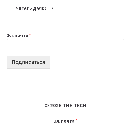
КАКОЙ
ЧИТАТЬ ДАЛЕЕ
НОУТБУК
ВЫБРАТЬ
К
Эл. почта
*
УЧЕБНОМУ
ГОДУ
2026:
10
Подписаться
ЛУЧШИХ
МОДЕЛЕЙ
ДЛЯ
УЧЕБЫ
© 2026 THE TECH
Эл. почта
*