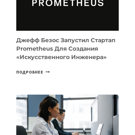
ПРОГРАММИРОВАНИЯ
НА
MACOS
И
LINUX
Джефф Безос Запустил Стартап
Prometheus Для Создания
«искусственного Инженера»
ДЖЕФФ
ПОДРОБНЕЕ
БЕЗОС
ЗАПУСТИЛ
СТАРТАП
PROMETHEUS
ДЛЯ
СОЗДАНИЯ
«ИСКУССТВЕННОГО
ИНЖЕНЕРА»