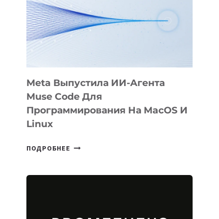
BÖRÜ
НА
SIGGRAPH
2026
Meta Выпустила ИИ-Агента
Muse Code Для
Программирования На MacOS И
Linux
META
ПОДРОБНЕЕ
ВЫПУСТИЛА
ИИ-
АГЕНТА
MUSE
CODE
ДЛЯ