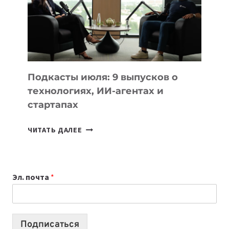
2026:
10
ЛУЧШИХ
МОДЕЛЕЙ
ДЛЯ
УЧЕБЫ
Подкасты июля: 9 выпусков о
технологиях, ИИ-агентах и
стартапах
ПОДКАСТЫ
ЧИТАТЬ ДАЛЕЕ
ИЮЛЯ:
9
ВЫПУСКОВ
Эл. почта
*
О
ТЕХНОЛОГИЯХ,
ИИ-
АГЕНТАХ
Подписаться