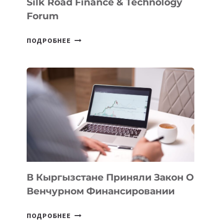
Silk Road Finance & Technology
Forum
В
ПОДРОБНЕЕ
УЗБЕКИСТАНЕ
ПРОЙДЕТ
ПЕРВЫЙ
SILK
ROAD
FINANCE
&
TECHNOLOGY
FORUM
В Кыргызстане Приняли Закон О
Венчурном Финансировании
В
ПОДРОБНЕЕ