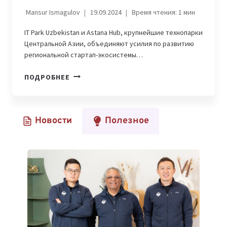
Mansur Ismagulov
19.09.2024
Время чтения:
1
мин
IT Park Uzbekistan и Astana Hub, крупнейшие технопарки
Центральной Азии, объединяют усилия по развитию
региональной стартап-экосистемы…
IT
ПОДРОБНЕЕ
PARK
UZBEKISTAN
И
Новости
Полезное
ASTANA
HUB
ОБЪЕДИНЯЮТ
УСИЛИЯ
ПО
РАЗВИТИЮ
РЕГИОНАЛЬНОЙ
СТАРТАП-
ЭКОСИСТЕМЫ