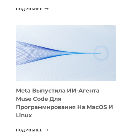
HIGGSFIELD
ПОДРОБНЕЕ
ПРЕЗЕНТОВАЛА
АНИМАЦИОННЫЙ
ФИЛЬМ
KÖK
BÖRÜ
НА
SIGGRAPH
2026
Meta Выпустила ИИ-Агента
Muse Code Для
Программирования На MacOS И
Linux
META
ПОДРОБНЕЕ