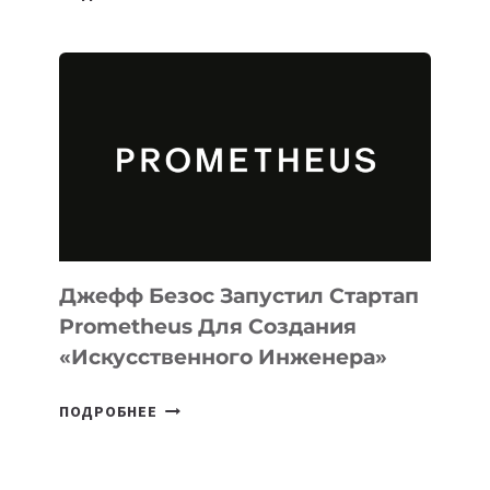
ВЫПУСТИЛА
ИИ-
АГЕНТА
MUSE
CODE
ДЛЯ
ПРОГРАММИРОВАНИЯ
НА
MACOS
И
LINUX
Джефф Безос Запустил Стартап
Prometheus Для Создания
«искусственного Инженера»
ДЖЕФФ
ПОДРОБНЕЕ
БЕЗОС
ЗАПУСТИЛ
СТАРТАП