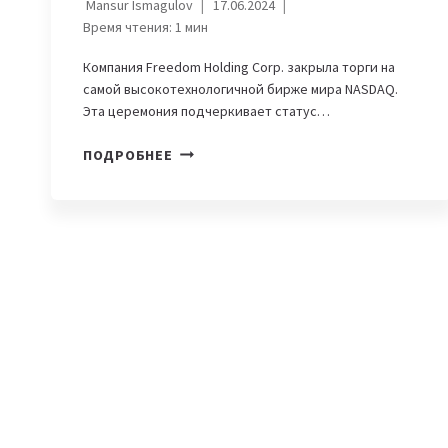
Mansur Ismagulov
17.06.2024
Время чтения:
1
мин
Компания Freedom Holding Corp. закрыла торги на
самой высокотехнологичной бирже мира NASDAQ.
Эта церемония подчеркивает статус…
FREEDOM
ПОДРОБНЕЕ
HOLDING
CORP.
ЗАКРЫЛА
ТОРГИ
НА
NASDAQ