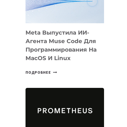
НА
SIGGRAPH
2026
Meta Выпустила ИИ-
Агента Muse Code Для
Программирования На
MacOS И Linux
META
ПОДРОБНЕЕ
ВЫПУСТИЛА
ИИ-
АГЕНТА
MUSE
CODE
ДЛЯ
ПРОГРАММИРОВАНИЯ