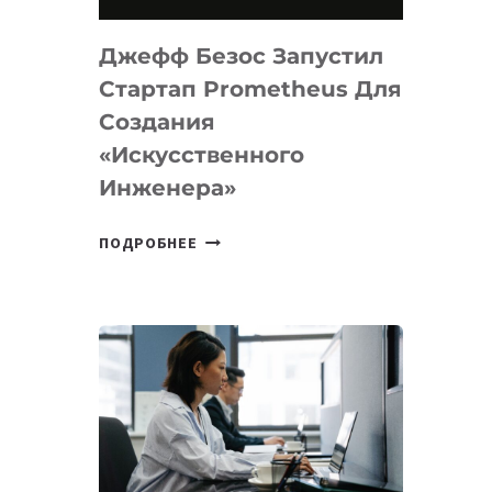
НА
MACOS
Джефф Безос Запустил
И
LINUX
Стартап Prometheus Для
Создания
«искусственного
Инженера»
ДЖЕФФ
ПОДРОБНЕЕ
БЕЗОС
ЗАПУСТИЛ
СТАРТАП
PROMETHEUS
ДЛЯ
СОЗДАНИЯ
«ИСКУССТВЕННОГО
ИНЖЕНЕРА»