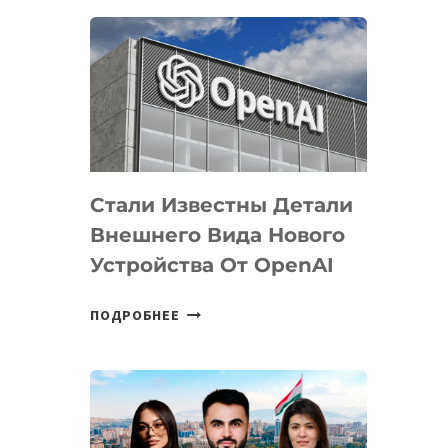
ОПРЕДЕЛЕНЫ
ПРИОРИТЕТНЫЕ
ЗАДАЧИ
ПО
РАЗВИТИЮ
ЭКОСИСТЕМЫ
ИСКУССТВЕННОГО
ИНТЕЛЛЕКТА
Стали Известны Детали
Внешнего Вида Нового
Устройства От OpenAI
СТАЛИ
ПОДРОБНЕЕ
ИЗВЕСТНЫ
ДЕТАЛИ
ВНЕШНЕГО
ВИДА
НОВОГО