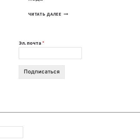
7
ЧИТАТЬ ДАЛЕЕ
ПРИЛОЖЕНИЙ
ДЛЯ
ВАЙБКОДИНГА,
Эл. почта
*
КОТОРЫЕ
ПОМОГАЮТ
СОЗДАВАТЬ
ПРОДУКТЫ
Подписаться
БЕЗ
СЛОЖНОГО
КОДА