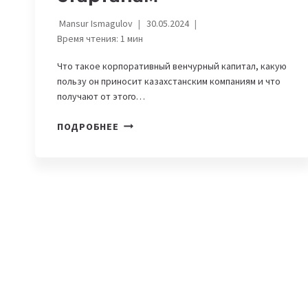
Mansur Ismagulov
30.05.2024
Время чтения:
1
мин
Что такое корпоративный венчурный капитал, какую
пользу он приносит казахстанским компаниям и что
получают от этого…
КАК
ПОДРОБНЕЕ
КОРПОРАТИВНЫЙ
ВЕНЧУРНЫЙ
КАПИТАЛ
ПОМОГАЕТ
ИНВЕСТОРАМ
И
СТАРТАПАМ