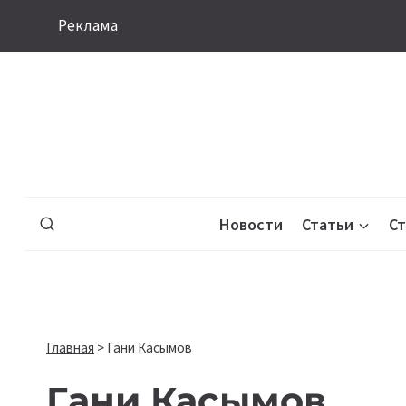
Перейти
Реклама
к
содержимому
Новости
Статьи
С
Главная
>
Гани Касымов
Гани Касымов