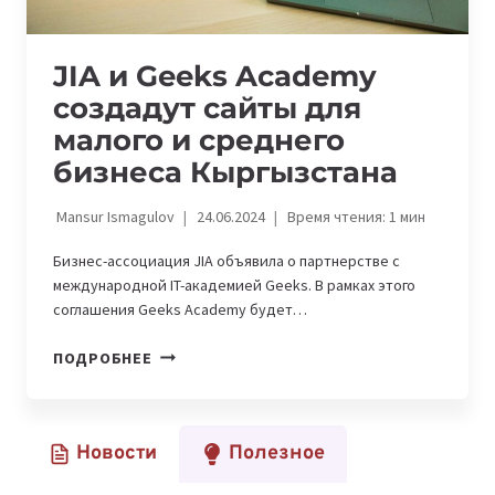
JIA и Geeks Academy
создадут сайты для
малого и среднего
бизнеса Кыргызстана
Mansur Ismagulov
24.06.2024
Время чтения:
1
мин
Бизнес-ассоциация JIA объявила о партнерстве с
международной IT-академией Geeks. В рамках этого
соглашения Geeks Academy будет…
JIA
ПОДРОБНЕЕ
И
GEEKS
ACADEMY
Новости
Полезное
СОЗДАДУТ
САЙТЫ