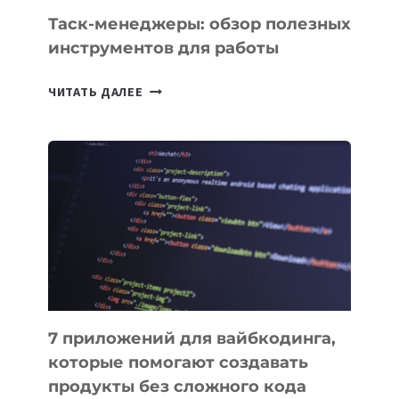
СЕГОДНЯ
Таск-менеджеры: обзор полезных
инструментов для работы
ТАСК-
ЧИТАТЬ ДАЛЕЕ
МЕНЕДЖЕРЫ:
ОБЗОР
ПОЛЕЗНЫХ
ИНСТРУМЕНТОВ
ДЛЯ
РАБОТЫ
7 приложений для вайбкодинга,
которые помогают создавать
продукты без сложного кода