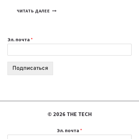
7
ЧИТАТЬ ДАЛЕЕ
ПРИЛОЖЕНИЙ
ДЛЯ
ВАЙБКОДИНГА,
Эл. почта
*
КОТОРЫЕ
ПОМОГАЮТ
СОЗДАВАТЬ
ПРОДУКТЫ
Подписаться
БЕЗ
СЛОЖНОГО
КОДА
© 2026 THE TECH
Эл. почта
*