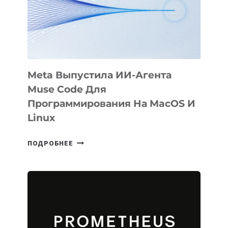
НА
SIGGRAPH
2026
Meta Выпустила ИИ-Агента
Muse Code Для
Программирования На MacOS И
Linux
META
ПОДРОБНЕЕ
ВЫПУСТИЛА
ИИ-
АГЕНТА
MUSE
CODE
ДЛЯ