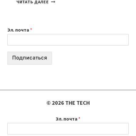
КАКОЙ
ЧИТАТЬ ДАЛЕЕ
НОУТБУК
ВЫБРАТЬ
К
Эл. почта
*
УЧЕБНОМУ
ГОДУ
2026:
10
Подписаться
ЛУЧШИХ
МОДЕЛЕЙ
ДЛЯ
УЧЕБЫ
© 2026 THE TECH
Эл. почта
*