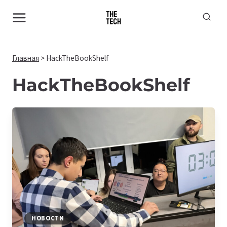
Перейти
к
содержимому
Главная
>
HackTheBookShelf
HackTheBookShelf
НОВОСТИ