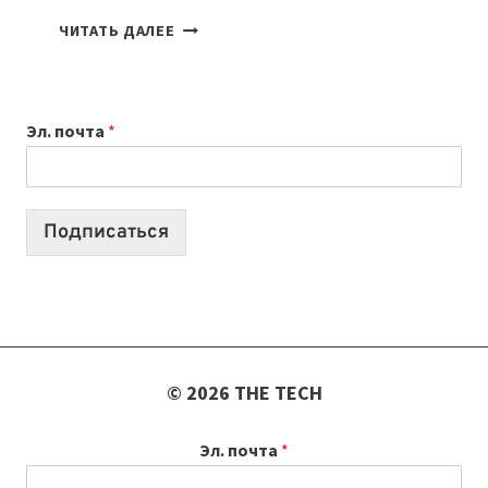
КАКОЙ
ЧИТАТЬ ДАЛЕЕ
НОУТБУК
ВЫБРАТЬ
К
Эл. почта
*
УЧЕБНОМУ
ГОДУ
2026:
10
Подписаться
ЛУЧШИХ
МОДЕЛЕЙ
ДЛЯ
УЧЕБЫ
© 2026 THE TECH
Эл. почта
*