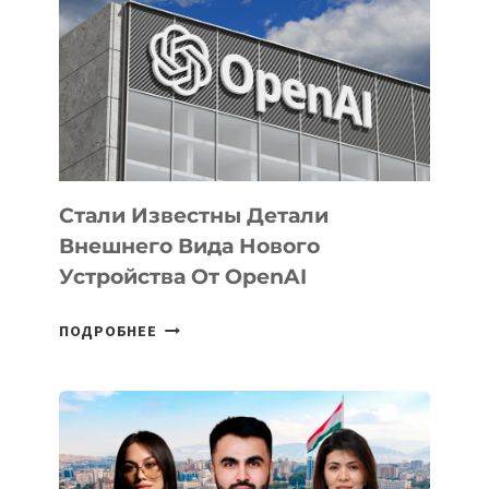
ЗАДАЧИ
ПО
РАЗВИТИЮ
ЭКОСИСТЕМЫ
ИСКУССТВЕННОГО
ИНТЕЛЛЕКТА
Стали Известны Детали
Внешнего Вида Нового
Устройства От OpenAI
СТАЛИ
ПОДРОБНЕЕ
ИЗВЕСТНЫ
ДЕТАЛИ
ВНЕШНЕГО
ВИДА
НОВОГО
УСТРОЙСТВА