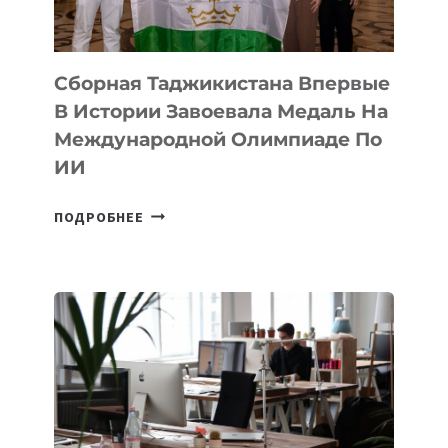
STEPPE
Сборная Таджикистана Впервые
В Истории Завоевала Медаль На
Международной Олимпиаде По
ИИ
СБОРНАЯ
ПОДРОБНЕЕ
ТАДЖИКИСТАНА
ВПЕРВЫЕ
В
ИСТОРИИ
ЗАВОЕВАЛА
МЕДАЛЬ
НА
МЕЖДУНАРОДНОЙ
ОЛИМПИАДЕ