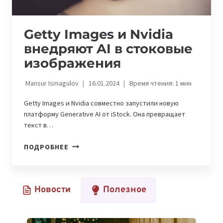
Getty Images и Nvidia
внедряют AI в стоковые
изображения
Mansur Ismagulov
16.01.2024
Время чтения:
1
мин
Getty Images и Nvidia совместно запустили новую
платформу Generative AI от iStock. Она превращает
текст в…
GETTY
ПОДРОБНЕЕ
IMAGES
И
NVIDIA
Новости
Полезное
ВНЕДРЯЮТ
AI
В