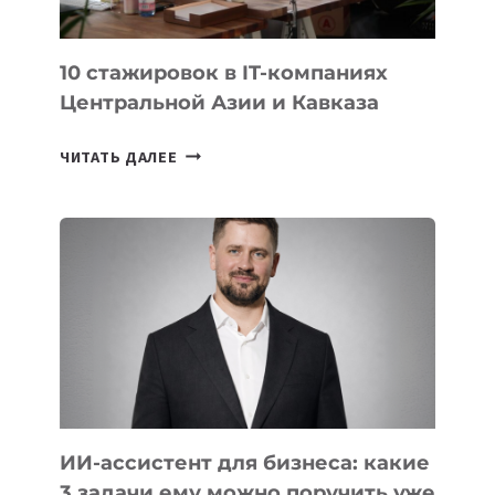
ПО
ИИ
10 стажировок в IT-компаниях
Центральной Азии и Кавказа
10
ЧИТАТЬ ДАЛЕЕ
СТАЖИРОВОК
В
IT-
КОМПАНИЯХ
ЦЕНТРАЛЬНОЙ
АЗИИ
И
КАВКАЗА
ИИ-ассистент для бизнеса: какие
3 задачи ему можно поручить уже