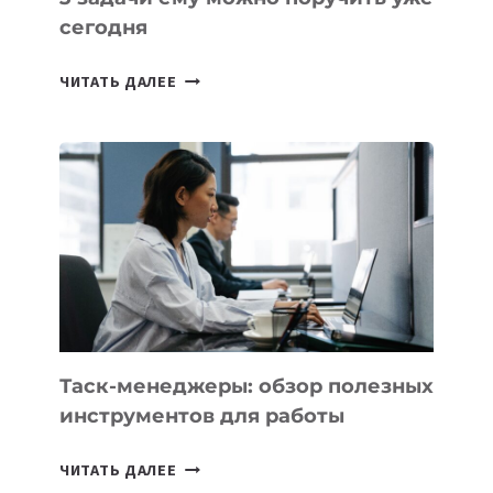
сегодня
ИИ-
ЧИТАТЬ ДАЛЕЕ
АССИСТЕНТ
ДЛЯ
БИЗНЕСА:
КАКИЕ
3
ЗАДАЧИ
ЕМУ
МОЖНО
ПОРУЧИТЬ
УЖЕ
СЕГОДНЯ
Таск-менеджеры: обзор полезных
инструментов для работы
ТАСК-
ЧИТАТЬ ДАЛЕЕ
МЕНЕДЖЕРЫ: