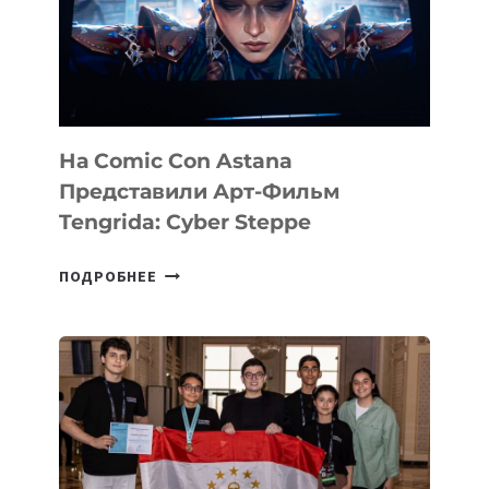
AI-
ПЛАТФОРМУ
ДЛЯ
КОНСАЛТИНГОВОЙ
ИНДУСТРИИ
На Comic Con Astana
Представили Арт-Фильм
Tengrida: Cyber Steppe
НА
ПОДРОБНЕЕ
COMIC
CON
ASTANA
ПРЕДСТАВИЛИ
АРТ-
ФИЛЬМ
TENGRIDA:
CYBER