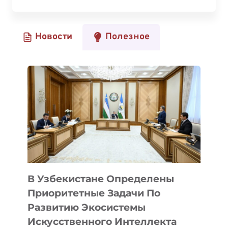
ОТКРЫЛА
ИННОВАЦИОННУЮ
АУДИТОРИЮ
Новости
Полезное
В
КАЗНИТУ
ИМЕНИ
САТПАЕВА
ДЛЯ
РАЗВИТИЯ
ТЕХНОЛОГИЙ
И
СТАРТАПОВ
В Узбекистане Определены
Приоритетные Задачи По
Развитию Экосистемы
Искусственного Интеллекта