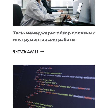
ЗАДАЧИ
ЕМУ
МОЖНО
ПОРУЧИТЬ
УЖЕ
СЕГОДНЯ
Таск-менеджеры: обзор полезных
инструментов для работы
ТАСК-
ЧИТАТЬ ДАЛЕЕ
МЕНЕДЖЕРЫ:
ОБЗОР
ПОЛЕЗНЫХ
ИНСТРУМЕНТОВ
ДЛЯ
РАБОТЫ