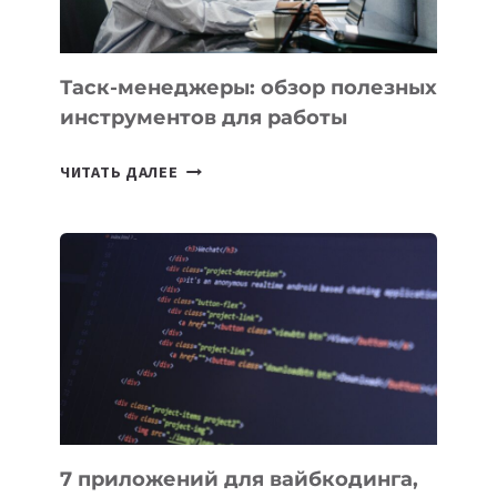
ПОРУЧИТЬ
УЖЕ
СЕГОДНЯ
Таск-менеджеры: обзор полезных
инструментов для работы
ТАСК-
ЧИТАТЬ ДАЛЕЕ
МЕНЕДЖЕРЫ:
ОБЗОР
ПОЛЕЗНЫХ
ИНСТРУМЕНТОВ
ДЛЯ
РАБОТЫ
7 приложений для вайбкодинга,