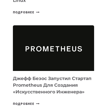
Linux
META
ПОДРОБНЕЕ
ВЫПУСТИЛА
ИИ-
АГЕНТА
MUSE
CODE
ДЛЯ
ПРОГРАММИРОВАНИЯ
НА
MACOS
И
LINUX
Джефф Безос Запустил Стартап
Prometheus Для Создания
«искусственного Инженера»
ДЖЕФФ
ПОДРОБНЕЕ