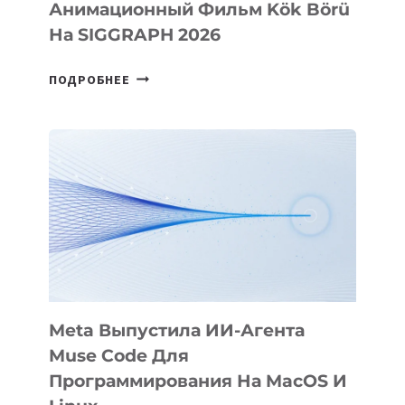
Анимационный Фильм Kök Börü
На SIGGRAPH 2026
HIGGSFIELD
ПОДРОБНЕЕ
ПРЕЗЕНТОВАЛА
АНИМАЦИОННЫЙ
ФИЛЬМ
KÖK
BÖRÜ
НА
SIGGRAPH
2026
Meta Выпустила ИИ-Агента
Muse Code Для
Программирования На MacOS И