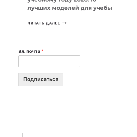
лучших моделей для учебы
КАКОЙ
ЧИТАТЬ ДАЛЕЕ
НОУТБУК
ВЫБРАТЬ
К
Эл. почта
*
УЧЕБНОМУ
ГОДУ
2026:
10
Подписаться
ЛУЧШИХ
МОДЕЛЕЙ
ДЛЯ
УЧЕБЫ