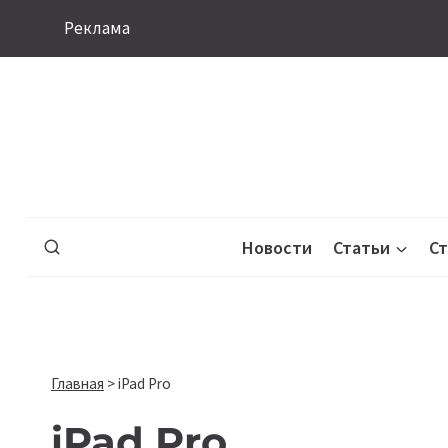
Перейти
Реклама
к
содержимому
Новости
Статьи
С
Главная
>
iPad Pro
iPad Pro