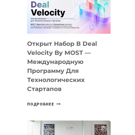
AI
YOUTH
CAMP
ДАЛ
30
Открыт Набор В Deal
ПОДРОСТКАМ
БИЛЕТ
Velocity By MOST —
В
Международную
IT-
Программу Для
ПРЕДПРИНИМАТЕЛЬСТВО
Технологических
Стартапов
ОТКРЫТ
ПОДРОБНЕЕ
НАБОР
В
DEAL
VELOCITY