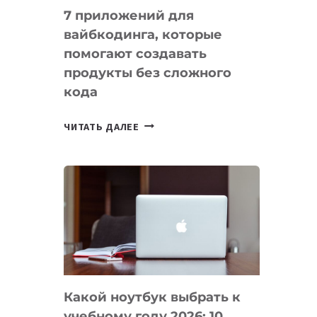
7 приложений для
вайбкодинга, которые
помогают создавать
продукты без сложного
кода
7
ЧИТАТЬ ДАЛЕЕ
ПРИЛОЖЕНИЙ
ДЛЯ
ВАЙБКОДИНГА,
КОТОРЫЕ
ПОМОГАЮТ
СОЗДАВАТЬ
ПРОДУКТЫ
БЕЗ
СЛОЖНОГО
Какой ноутбук выбрать к
КОДА
учебному году 2026: 10