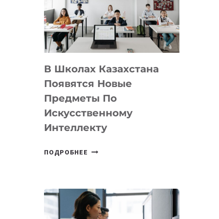
BY
MOST
—
МЕЖДУНАРОДНУЮ
ПРОГРАММУ
В Школах Казахстана
ДЛЯ
ТЕХНОЛОГИЧЕСКИХ
Появятся Новые
СТАРТАПОВ
Предметы По
Искусственному
Интеллекту
В
ПОДРОБНЕЕ
ШКОЛАХ
КАЗАХСТАНА
ПОЯВЯТСЯ
НОВЫЕ
ПРЕДМЕТЫ