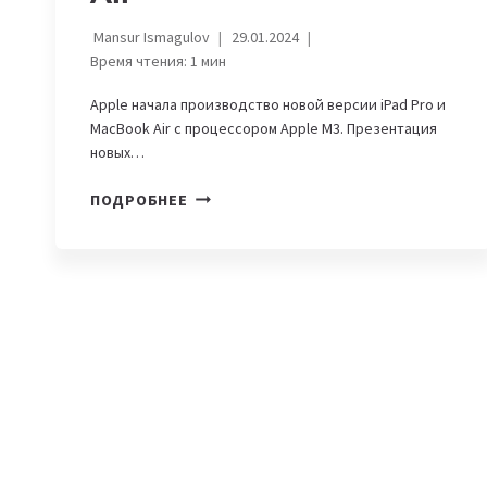
Mansur Ismagulov
29.01.2024
Время чтения:
1
мин
Apple начала производство новой версии iPad Pro и
MacBook Air с процессором Apple M3. Презентация
новых…
APPLE
ПОДРОБНЕЕ
ЗАПУСТИЛА
В
ПРОИЗВОДСТВО
НОВЫЕ
IPAD
PRO
И
M3
MACBOOK
AIR