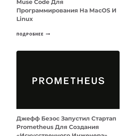
Muse Code Для
Программирования На MacOS И
Linux
META
ПОДРОБНЕЕ
ВЫПУСТИЛА
ИИ-
АГЕНТА
MUSE
CODE
ДЛЯ
ПРОГРАММИРОВАНИЯ
НА
MACOS
И
LINUX
Джефф Безос Запустил Стартап
Prometheus Для Создания
«искусственного Инженера»