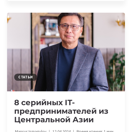
ЛАУРА
ЕРАЛИЕВА
И
ДАНИЯР
АМАНАЛИЕВ:
8
НОВЫХ
IT-
ПОДКАСТОВ,
КОТОРЫЕ
СТОИТ
ПОСЛУШАТЬ
СТАТЬИ
8 серийных IT-
предпринимателей из
Центральной Азии
Mansur Ismagulov
12.04.2024
Время чтения:
1
мин