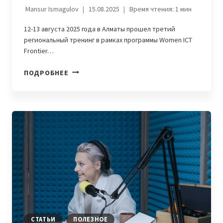
Mansur Ismagulov
15.08.2025
Время чтения:
1
мин
12-13 августа 2025 года в Алматы прошел третий
региональный тренинг в рамках программы Women ICT
Frontier…
В
ПОДРОБНЕЕ
АЛМАТЫ
ПРОШЕЛ
РЕГИОНАЛЬНЫЙ
ТРЕНИНГ
ДЛЯ
ЖЕНЩИН-
ПРЕДПРИНИМАТЕЛЕЙ
ПО
ЦИФРОВОЙ
ТРАНСФОРМАЦИИ
СТАТЬИ
ПОЛЕЗНОЕ