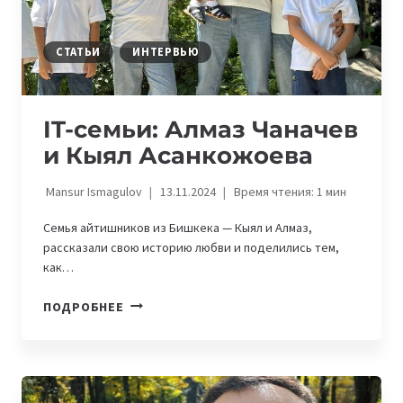
СТАТЬИ
ИНТЕРВЬЮ
IT-семьи: Алмаз Чаначев
и Кыял Асанкожоева
Mansur Ismagulov
13.11.2024
Время чтения:
1
мин
Семья айтишников из Бишкека — Кыял и Алмаз,
рассказали свою историю любви и поделились тем,
как…
IT-
ПОДРОБНЕЕ
СЕМЬИ:
АЛМАЗ
ЧАНАЧЕВ
И