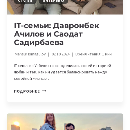
СТАТЬИ
ИНТЕРВЬЮ
IT-семьи: Давронбек
Ачилов и Саодат
Садирбаева
Mansur Ismagulov
02.10.2024
Время чтения:
1
мин
IT-семья из Узбекистана поделилась своей историей
любви и тем, как им удается балансировать между
семейной жизнью…
IT-
ПОДРОБНЕЕ
СЕМЬИ:
ДАВРОНБЕК
АЧИЛОВ
И
САОДАТ
САДИРБАЕВА