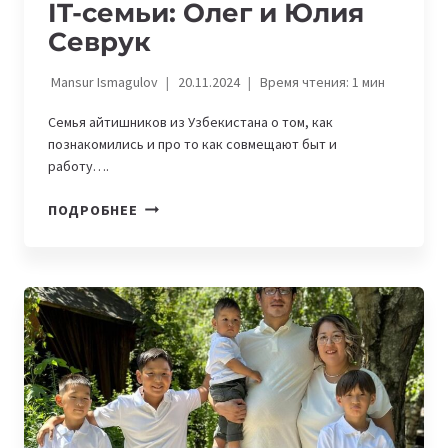
IT-семьи: Олег и Юлия
Севрук
Mansur Ismagulov
20.11.2024
Время чтения:
1
мин
Семья айтишников из Узбекистана о том, как
познакомились и про то как совмещают быт и
работу….
IT-
ПОДРОБНЕЕ
СЕМЬИ:
ОЛЕГ
И
ЮЛИЯ
СЕВРУК