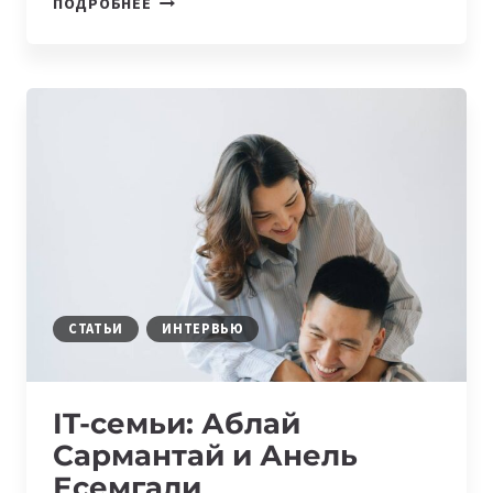
ПОДРОБНЕЕ
СЕМЬИ:
РУСЛАН
ФАРДЕЕВ
И
НАТАЛЬЯ
ПОЛЯКОВА
СТАТЬИ
ИНТЕРВЬЮ
IT-семьи: Аблай
Сармантай и Анель
Есемгали