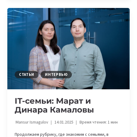
И
ДИЛБАР
УМАРОВЫ
СТАТЬИ
ИНТЕРВЬЮ
IT-семьи: Марат и
Динара Камаловы
Mansur Ismagulov
14.01.2025
Время чтения:
1
мин
Продолжаем рубрику, где знакомим с семьями, в