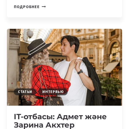
IT-
ПОДРОБНЕЕ
СЕМЬИ:
БАХЫТ
И
АСЕЛЬ
КУДАЙБЕРГЕНОВЫ
СТАТЬИ
ИНТЕРВЬЮ
IT-отбасы: Адмет және
Зарина Акхтер