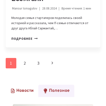
Mansur Ismagulov
28.08.2024
Время чтения:
1
мин
Молодая семья стартаперов поделилась своей
историей и рассказала, чем IT-семьи отличаются от
друг друга Аблай Сармантай,…
IT-
ПОДРОБНЕЕ
СЕМЬИ:
АБЛАЙ
САРМАНТАЙ
И
Навигация
Следующая
1
2
3
АНЕЛЬ
по
ЕСЕМГАЛИ
страница
страницам
Новости
Полезное