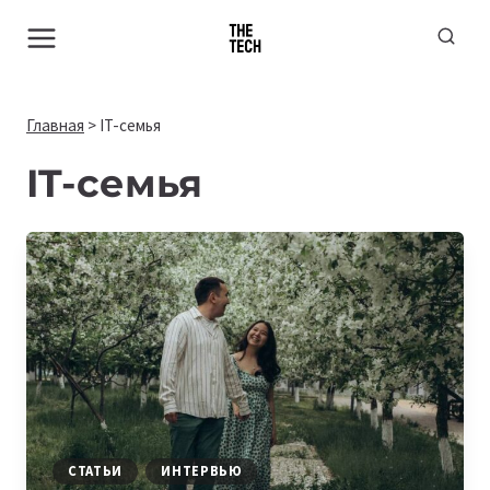
Перейти
к
содержимому
Главная
>
IT-семья
IT-семья
СТАТЬИ
ИНТЕРВЬЮ