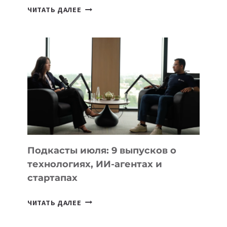
КАКОЙ
ЧИТАТЬ ДАЛЕЕ
НОУТБУК
ВЫБРАТЬ
К
УЧЕБНОМУ
ГОДУ
2026:
10
ЛУЧШИХ
МОДЕЛЕЙ
ДЛЯ
УЧЕБЫ
Подкасты июля: 9 выпусков о
технологиях, ИИ-агентах и
стартапах
ПОДКАСТЫ
ЧИТАТЬ ДАЛЕЕ
ИЮЛЯ:
9