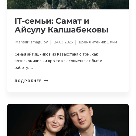
IT-семьи: Самат и
Айсулу Калшабековы
Mansur Ismagulov
24.05.2025
Время чтения:
1
мин
Семья айтишников из Казахстана о том, как
познакомились и про то как совмещают быт и
работу….
IT-
ПОДРОБНЕЕ
СЕМЬИ:
САМАТ
И
АЙСУЛУ
КАЛШАБЕКОВЫ