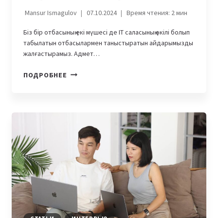
Mansur Ismagulov
07.10.2024
Время чтения:
2
мин
Біз бір отбасының екі мүшесі де IT саласының өкілі болып
табылатын отбасылармен таныстыратын айдарымызды
жалғастырамыз. Адмет…
IT-
ПОДРОБНЕЕ
ОТБАСЫ:
АДМЕТ
ЖӘНЕ
ЗАРИНА
АКХТЕР