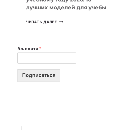
лучших моделей для учебы
КАКОЙ
ЧИТАТЬ ДАЛЕЕ
НОУТБУК
ВЫБРАТЬ
К
Эл. почта
*
УЧЕБНОМУ
ГОДУ
2026:
10
Подписаться
ЛУЧШИХ
МОДЕЛЕЙ
ДЛЯ
УЧЕБЫ