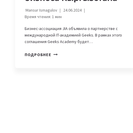
Mansur Ismagulov
24.06.2024
Время чтения:
1
мин
Бизнес-ассоциация JIA объявила о партнерстве с
международной IT-академией Geeks. В рамках этого
соглашения Geeks Academy будет…
JIA
ПОДРОБНЕЕ
И
GEEKS
ACADEMY
СОЗДАДУТ
САЙТЫ
ДЛЯ
МАЛОГО
И
СРЕДНЕГО
БИЗНЕСА
КЫРГЫЗСТАНА