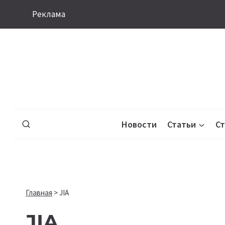
Перейти
Реклама
к
содержимому
Новости
Статьи
С
Главная
>
JIA
JIA