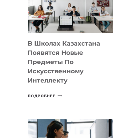
BY
MOST
—
МЕЖДУНАРОДНУЮ
ПРОГРАММУ
В Школах Казахстана
ДЛЯ
ТЕХНОЛОГИЧЕСКИХ
Появятся Новые
СТАРТАПОВ
Предметы По
Искусственному
Интеллекту
В
ПОДРОБНЕЕ
ШКОЛАХ
КАЗАХСТАНА
ПОЯВЯТСЯ
НОВЫЕ
ПРЕДМЕТЫ