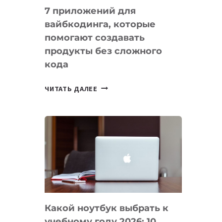
7 приложений для
вайбкодинга, которые
помогают создавать
продукты без сложного
кода
7
ЧИТАТЬ ДАЛЕЕ
ПРИЛОЖЕНИЙ
ДЛЯ
ВАЙБКОДИНГА,
КОТОРЫЕ
ПОМОГАЮТ
СОЗДАВАТЬ
ПРОДУКТЫ
БЕЗ
СЛОЖНОГО
Какой ноутбук выбрать к
КОДА
учебному году 2026: 10