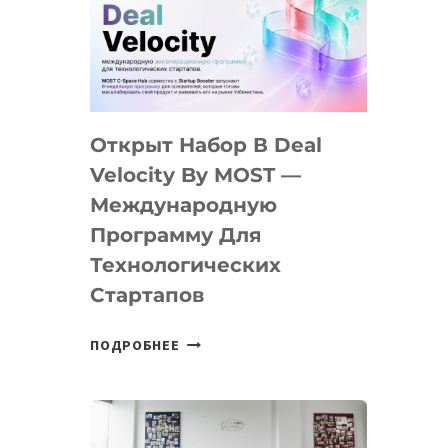
AI
YOUTH
CAMP
ДАЛ
30
Открыт Набор В Deal
ПОДРОСТКАМ
БИЛЕТ
Velocity By MOST —
В
Международную
IT-
Программу Для
ПРЕДПРИНИМАТЕЛЬСТВО
Технологических
Стартапов
ОТКРЫТ
ПОДРОБНЕЕ
НАБОР
В
DEAL
VELOCITY