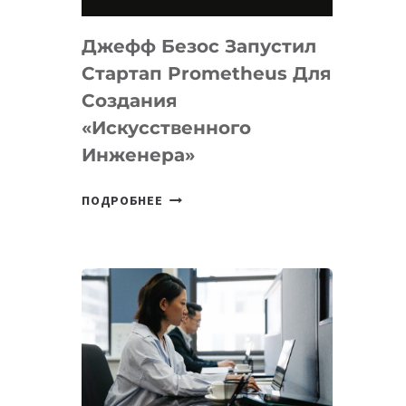
НА
MACOS
Джефф Безос Запустил
И
LINUX
Стартап Prometheus Для
Создания
«искусственного
Инженера»
ДЖЕФФ
ПОДРОБНЕЕ
БЕЗОС
ЗАПУСТИЛ
СТАРТАП
PROMETHEUS
ДЛЯ
СОЗДАНИЯ
«ИСКУССТВЕННОГО
ИНЖЕНЕРА»