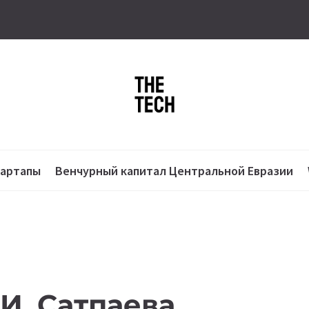
тартапы
Венчурный капитал Центральной Евразии
И. Сатпаева