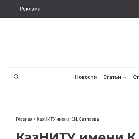
Перейти
Реклама
к
содержимому
Новости
Статьи
С
Главная
>
КазНИТУ имени К.И. Сатпаева
КазНИТУ имени К.