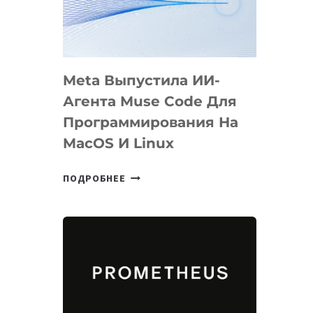
НА
SIGGRAPH
2026
Meta Выпустила ИИ-
Агента Muse Code Для
Программирования На
MacOS И Linux
META
ПОДРОБНЕЕ
ВЫПУСТИЛА
ИИ-
АГЕНТА
MUSE
CODE
ДЛЯ
ПРОГРАММИРОВАНИЯ