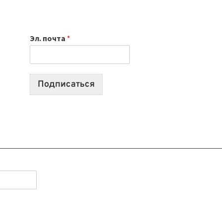
НОУТБУК
ВЫБРАТЬ
К
Эл. почта
*
УЧЕБНОМУ
ГОДУ
2026:
10
Подписаться
ЛУЧШИХ
МОДЕЛЕЙ
ДЛЯ
УЧЕБЫ