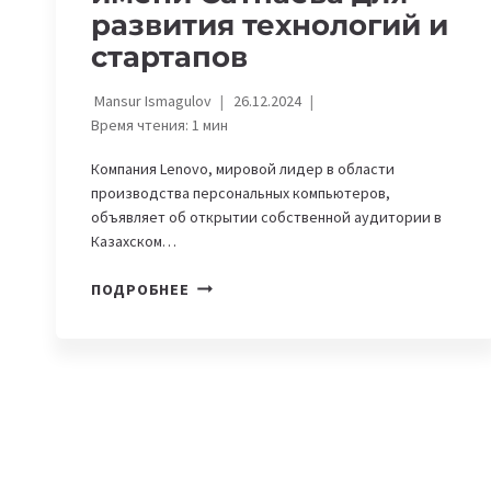
развития технологий и
стартапов
Mansur Ismagulov
26.12.2024
Время чтения:
1
мин
Компания Lenovo, мировой лидер в области
производства персональных компьютеров,
объявляет об открытии собственной аудитории в
Казахском…
LENOVO
ПОДРОБНЕЕ
ОТКРЫЛА
ИННОВАЦИОННУЮ
АУДИТОРИЮ
В
КАЗНИТУ
ИМЕНИ
САТПАЕВА
ДЛЯ