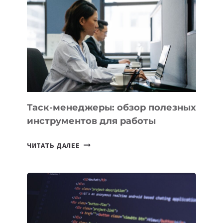
БИЗНЕСА:
КАКИЕ
3
ЗАДАЧИ
ЕМУ
МОЖНО
ПОРУЧИТЬ
УЖЕ
СЕГОДНЯ
Таск-менеджеры: обзор полезных
инструментов для работы
ТАСК-
ЧИТАТЬ ДАЛЕЕ
МЕНЕДЖЕРЫ:
ОБЗОР
ПОЛЕЗНЫХ
ИНСТРУМЕНТОВ
ДЛЯ
РАБОТЫ