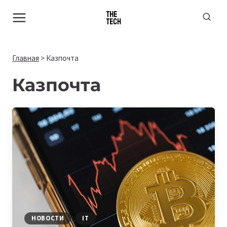
Перейти
к
содержимому
Главная
>
Казпочта
Казпочта
НОВОСТИ
IT