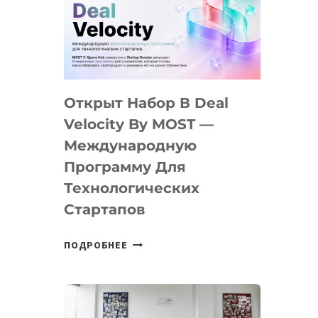
AI
YOUTH
CAMP
ДАЛ
30
Открыт Набор В Deal
ПОДРОСТКАМ
БИЛЕТ
Velocity By MOST —
В
Международную
IT-
Программу Для
ПРЕДПРИНИМАТЕЛЬСТВО
Технологических
Стартапов
ОТКРЫТ
ПОДРОБНЕЕ
НАБОР
В
DEAL
VELOCITY