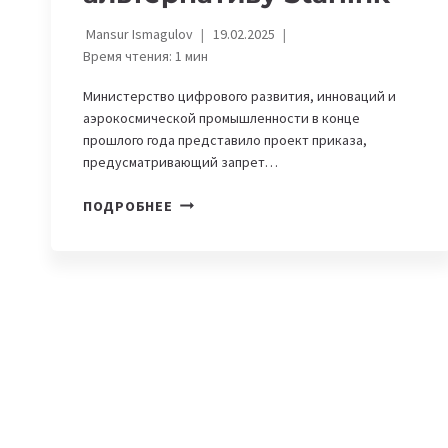
Mansur Ismagulov
19.02.2025
Время чтения:
1
мин
Министерство цифрового развития, инноваций и
аэрокосмической промышленности в конце
прошлого года представило проект приказа,
предусматривающий запрет…
В
ПОДРОБНЕЕ
КАЗАХСТАНЕ
РАССМАТРИВАЮТ
KAZSAT
И
ONEWEB
КАК
АЛЬТЕРНАТИВУ
STARLINK