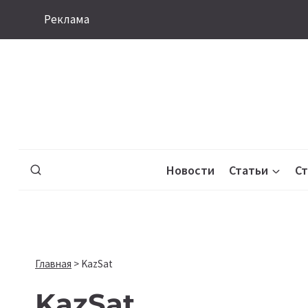
Перейти
Реклама
к
содержимому
Новости
Статьи
С
Главная
>
KazSat
KazSat