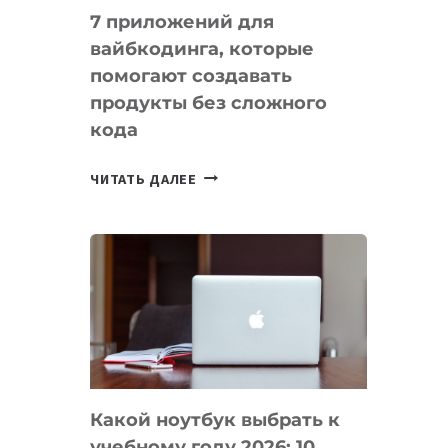
7 приложений для
вайбкодинга, которые
помогают создавать
продукты без сложного
кода
7
ЧИТАТЬ ДАЛЕЕ
ПРИЛОЖЕНИЙ
ДЛЯ
ВАЙБКОДИНГА,
КОТОРЫЕ
ПОМОГАЮТ
СОЗДАВАТЬ
ПРОДУКТЫ
БЕЗ
СЛОЖНОГО
Какой ноутбук выбрать к
КОДА
учебному году 2026: 10