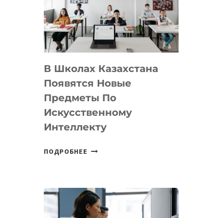
BY
MOST
—
МЕЖДУНАРОДНУЮ
ПРОГРАММУ
В Школах Казахстана
ДЛЯ
ТЕХНОЛОГИЧЕСКИХ
Появятся Новые
СТАРТАПОВ
Предметы По
Искусственному
Интеллекту
В
ПОДРОБНЕЕ
ШКОЛАХ
КАЗАХСТАНА
ПОЯВЯТСЯ
НОВЫЕ
ПРЕДМЕТЫ