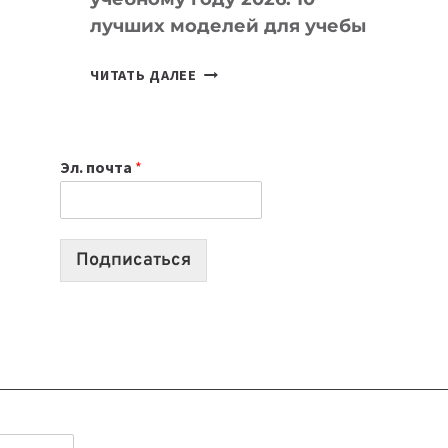
лучших моделей для учебы
КАКОЙ
ЧИТАТЬ ДАЛЕЕ
НОУТБУК
ВЫБРАТЬ
К
Эл. почта
*
УЧЕБНОМУ
ГОДУ
2026:
10
Подписаться
ЛУЧШИХ
МОДЕЛЕЙ
ДЛЯ
УЧЕБЫ