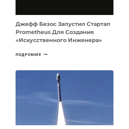
MACOS
И
LINUX
Джефф Безос Запустил Стартап
Prometheus Для Создания
«искусственного Инженера»
ДЖЕФФ
ПОДРОБНЕЕ
БЕЗОС
ЗАПУСТИЛ
СТАРТАП
PROMETHEUS
ДЛЯ
СОЗДАНИЯ
«ИСКУССТВЕННОГО
ИНЖЕНЕРА»