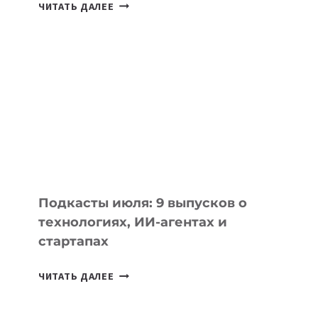
КАКОЙ
ЧИТАТЬ ДАЛЕЕ
НОУТБУК
ВЫБРАТЬ
К
УЧЕБНОМУ
ГОДУ
2026:
10
ЛУЧШИХ
МОДЕЛЕЙ
ДЛЯ
УЧЕБЫ
Подкасты июля: 9 выпусков о
технологиях, ИИ-агентах и
стартапах
ПОДКАСТЫ
ЧИТАТЬ ДАЛЕЕ
ИЮЛЯ:
9