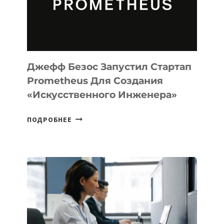
ПРОГРАММИРОВАНИЯ
НА
MACOS
И
LINUX
Джефф Безос Запустил Стартап
Prometheus Для Создания
«искусственного Инженера»
ДЖЕФФ
ПОДРОБНЕЕ
БЕЗОС
ЗАПУСТИЛ
СТАРТАП
PROMETHEUS
ДЛЯ
СОЗДАНИЯ
«ИСКУССТВЕННОГО
ИНЖЕНЕРА»