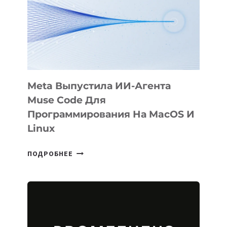
BÖRÜ
НА
SIGGRAPH
2026
Meta Выпустила ИИ-Агента
Muse Code Для
Программирования На MacOS И
Linux
META
ПОДРОБНЕЕ
ВЫПУСТИЛА
ИИ-
АГЕНТА
MUSE
CODE
ДЛЯ