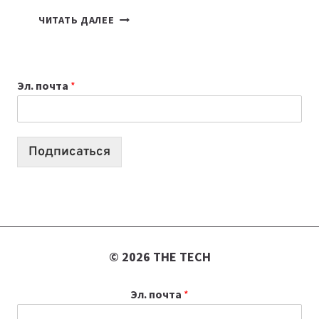
КАКОЙ
ЧИТАТЬ ДАЛЕЕ
НОУТБУК
ВЫБРАТЬ
К
Эл. почта
*
УЧЕБНОМУ
ГОДУ
2026:
10
Подписаться
ЛУЧШИХ
МОДЕЛЕЙ
ДЛЯ
УЧЕБЫ
© 2026 THE TECH
Эл. почта
*