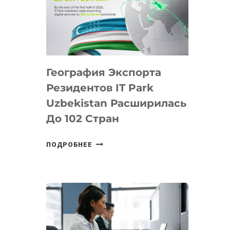
ПРЕДМЕТЫ
ПО
ИСКУССТВЕННОМУ
ИНТЕЛЛЕКТУ
География Экспорта
Резидентов IT Park
Uzbekistan Расширилась
До 102 Стран
ГЕОГРАФИЯ
ПОДРОБНЕЕ
ЭКСПОРТА
РЕЗИДЕНТОВ
IT
PARK
UZBEKISTAN
РАСШИРИЛАСЬ