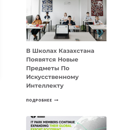
DEAL
VELOCITY
BY
MOST
—
МЕЖДУНАРОДНУЮ
ПРОГРАММУ
В Школах Казахстана
ДЛЯ
ТЕХНОЛОГИЧЕСКИХ
Появятся Новые
СТАРТАПОВ
Предметы По
Искусственному
Интеллекту
В
ПОДРОБНЕЕ
ШКОЛАХ
КАЗАХСТАНА
ПОЯВЯТСЯ
НОВЫЕ