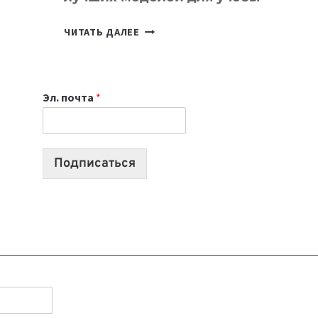
КАКОЙ
ЧИТАТЬ ДАЛЕЕ
НОУТБУК
ВЫБРАТЬ
К
Эл. почта
*
УЧЕБНОМУ
ГОДУ
2026:
10
Подписаться
ЛУЧШИХ
МОДЕЛЕЙ
ДЛЯ
УЧЕБЫ