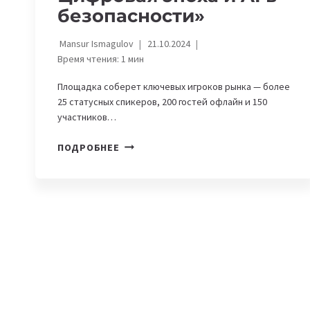
безопасности»
Mansur Ismagulov
21.10.2024
Время чтения:
1
мин
Площадка соберет ключевых игроков рынка — более
25 статусных спикеров, 200 гостей офлайн и 150
участников…
В
ПОДРОБНЕЕ
АСТАНЕ
ПРОЙДЕТ
КОНФЕРЕНЦИЯ
«KOMPRACONF.
ЦИФРОВАЯ
ЭПОХА
И
AI
В
БЕЗОПАСНОСТИ»