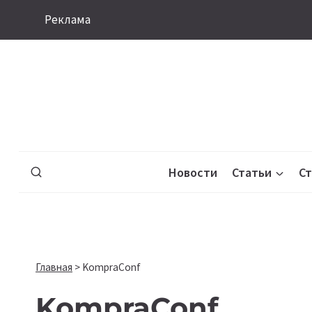
Перейти
Реклама
к
содержимому
Новости
Статьи
С
Главная
>
KompraConf
KompraConf