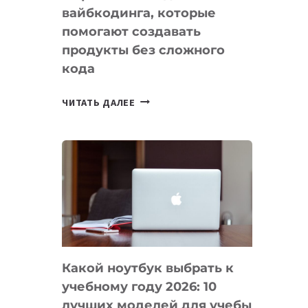
вайбкодинга, которые
помогают создавать
продукты без сложного
кода
7
ЧИТАТЬ ДАЛЕЕ
ПРИЛОЖЕНИЙ
ДЛЯ
ВАЙБКОДИНГА,
КОТОРЫЕ
ПОМОГАЮТ
СОЗДАВАТЬ
ПРОДУКТЫ
БЕЗ
СЛОЖНОГО
Какой ноутбук выбрать к
КОДА
учебному году 2026: 10
лучших моделей для учебы