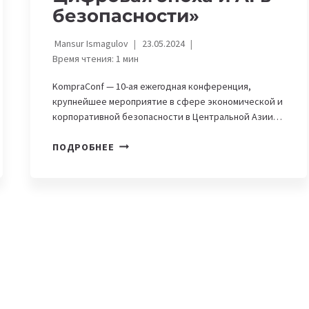
безопасности»
Mansur Ismagulov
23.05.2024
Время чтения:
1
мин
KompraConf — 10-ая ежегодная конференция,
крупнейшее мероприятие в сфере экономической и
корпоративной безопасности в Центральной Азии…
В
ПОДРОБНЕЕ
АЛМАТЫ
ПРОЙДЕТ
КОНФЕРЕНЦИЯ
«KOMPRACONF.
ЦИФРОВАЯ
ЭПОХА
И
AI
В
БЕЗОПАСНОСТИ»