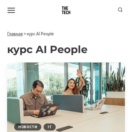
Перейти
к
содержимому
Главная
>
курс AI People
курс AI People
НОВОСТИ
IT