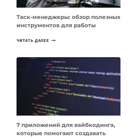
УЖЕ
СЕГОДНЯ
Таск-менеджеры: обзор полезных
инструментов для работы
ТАСК-
ЧИТАТЬ ДАЛЕЕ
МЕНЕДЖЕРЫ:
ОБЗОР
ПОЛЕЗНЫХ
ИНСТРУМЕНТОВ
ДЛЯ
РАБОТЫ
7 приложений для вайбкодинга,
которые помогают создавать