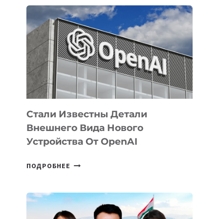
ОПРЕДЕЛЕНЫ
ПРИОРИТЕТНЫЕ
ЗАДАЧИ
ПО
РАЗВИТИЮ
ЭКОСИСТЕМЫ
ИСКУССТВЕННОГО
ИНТЕЛЛЕКТА
Стали Известны Детали
Внешнего Вида Нового
Устройства От OpenAI
СТАЛИ
ПОДРОБНЕЕ
ИЗВЕСТНЫ
ДЕТАЛИ
ВНЕШНЕГО
ВИДА