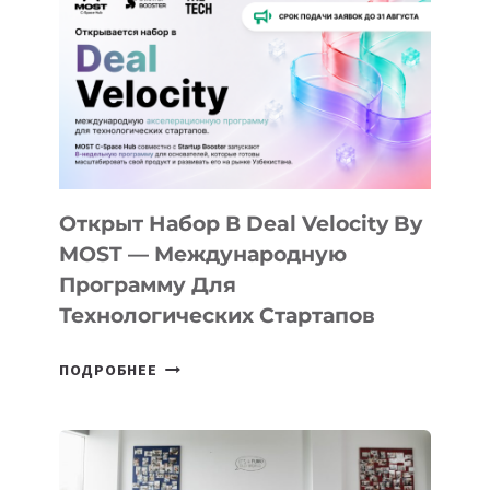
КАК
AI
YOUTH
CAMP
ДАЛ
30
ПОДРОСТКАМ
БИЛЕТ
Открыт Набор В Deal Velocity By
В
MOST — Международную
IT-
Программу Для
ПРЕДПРИНИМАТЕЛЬСТВО
Технологических Стартапов
ОТКРЫТ
ПОДРОБНЕЕ
НАБОР
В
DEAL
VELOCITY