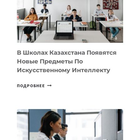
BY
MOST
—
МЕЖДУНАРОДНУЮ
ПРОГРАММУ
ДЛЯ
ТЕХНОЛОГИЧЕСКИХ
В Школах Казахстана Появятся
СТАРТАПОВ
Новые Предметы По
Искусственному Интеллекту
В
ПОДРОБНЕЕ
ШКОЛАХ
КАЗАХСТАНА
ПОЯВЯТСЯ
НОВЫЕ
ПРЕДМЕТЫ
ПО
ИСКУССТВЕННОМУ