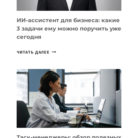
ИИ-ассистент для бизнеса: какие
3 задачи ему можно поручить уже
сегодня
ИИ-
ЧИТАТЬ ДАЛЕЕ
АССИСТЕНТ
ДЛЯ
БИЗНЕСА:
КАКИЕ
3
ЗАДАЧИ
ЕМУ
МОЖНО
ПОРУЧИТЬ
УЖЕ
СЕГОДНЯ
Таск-менеджеры: обзор полезных