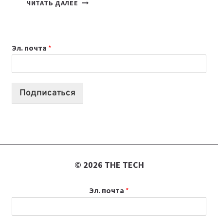
7
ЧИТАТЬ ДАЛЕЕ
ПРИЛОЖЕНИЙ
ДЛЯ
ВАЙБКОДИНГА,
Эл. почта
*
КОТОРЫЕ
ПОМОГАЮТ
СОЗДАВАТЬ
ПРОДУКТЫ
Подписаться
БЕЗ
СЛОЖНОГО
КОДА
© 2026 THE TECH
Эл. почта
*