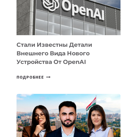
РАЗВИТИЮ
ЭКОСИСТЕМЫ
ИСКУССТВЕННОГО
ИНТЕЛЛЕКТА
Стали Известны Детали
Внешнего Вида Нового
Устройства От OpenAI
СТАЛИ
ПОДРОБНЕЕ
ИЗВЕСТНЫ
ДЕТАЛИ
ВНЕШНЕГО
ВИДА
НОВОГО
УСТРОЙСТВА
ОТ
OPENAI