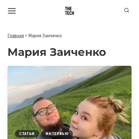
Перейти
к
содержимому
Главная
>
Мария Заиченко
Мария Заиченко
СТАТЬИ
ИНТЕРВЬЮ