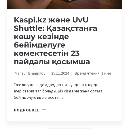
Kaspi.kz және UvU
Shuttle: Қазақстанға
көшу кезінде
бейімделуге
көмектесетін 23
пайдалы қосымша
Mansur Ismagulov
25.11.2024
Время чтения:
1
мин
Елге көшу кезінде адамдар жиі күнделікті өмірде
өзгерістерге тап болады. Біз сіздерге жаңа ортаға
бейімделуге көмектесетін…
KASPI.KZ
ПОДРОБНЕЕ
ЖӘНЕ
UVU
SHUTTLE: