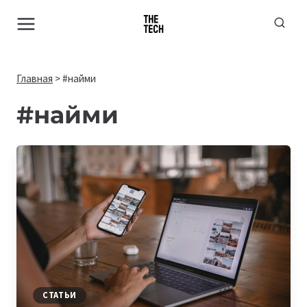
Перейти
к
содержимому
Главная
>
#найми
#найми
СТАТЬИ