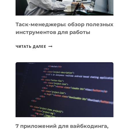
МОЖНО
ПОРУЧИТЬ
УЖЕ
СЕГОДНЯ
Таск-менеджеры: обзор полезных
инструментов для работы
ТАСК-
ЧИТАТЬ ДАЛЕЕ
МЕНЕДЖЕРЫ:
ОБЗОР
ПОЛЕЗНЫХ
ИНСТРУМЕНТОВ
ДЛЯ
РАБОТЫ
7 приложений для вайбкодинга,