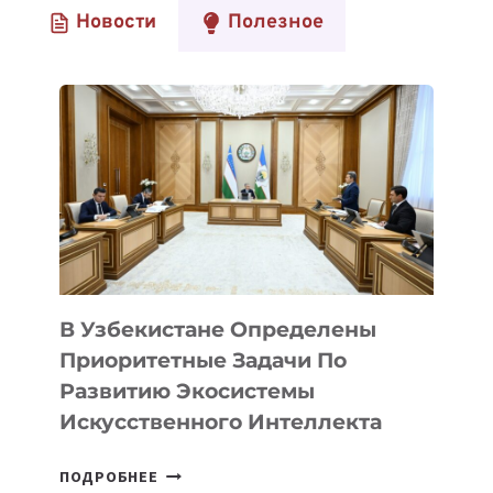
Новости
Полезное
ҚАЗАҚСТАНҒА
КӨШУ
КЕЗІНДЕ
БЕЙІМДЕЛУГЕ
КӨМЕКТЕСЕТІН
23
ПАЙДАЛЫ
ҚОСЫМША
В Узбекистане Определены
Приоритетные Задачи По
Развитию Экосистемы
Искусственного Интеллекта
В
ПОДРОБНЕЕ