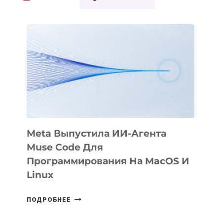
TADBIRKOR
XORIJDA
O‘Z
STARTAPINI
QANDAY
QURMOQDA
Meta Выпустила ИИ-Агента
Muse Code Для
Программирования На MacOS И
Linux
META
ПОДРОБНЕЕ
ВЫПУСТИЛА