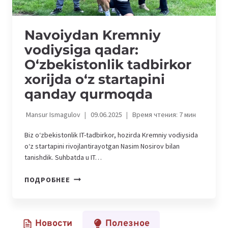
Navoiydan Kremniy
vodiysiga qadar:
O‘zbekistonlik tadbirkor
xorijda o‘z startapini
qanday qurmoqda
Mansur Ismagulov
09.06.2025
Время чтения:
7
мин
Biz o‘zbekistonlik IT-tadbirkor, hozirda Kremniy vodiysida
o‘z startapini rivojlantirayotgan Nasim Nosirov bilan
tanishdik. Suhbatda u IT…
NAVOIYDAN
ПОДРОБНЕЕ
KREMNIY
VODIYSIGA
QADAR:
Новости
Полезное
O‘ZBEKISTONLIK