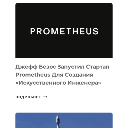
ИИ-
АГЕНТА
MUSE
CODE
ДЛЯ
ПРОГРАММИРОВАНИЯ
НА
MACOS
И
LINUX
Джефф Безос Запустил Стартап
Prometheus Для Создания
«искусственного Инженера»
ДЖЕФФ
ПОДРОБНЕЕ
БЕЗОС
ЗАПУСТИЛ
СТАРТАП
PROMETHEUS