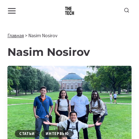
Перейти
к
содержимому
Главная
>
Nasim Nosirov
Nasim Nosirov
СТАТЬИ
ИНТЕРВЬЮ