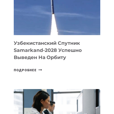
ДЛЯ
СОЗДАНИЯ
«ИСКУССТВЕННОГО
ИНЖЕНЕРА»
Узбекистанский Спутник
Samarkand-2028 Успешно
Выведен На Орбиту
УЗБЕКИСТАНСКИЙ
ПОДРОБНЕЕ
СПУТНИК
SAMARKAND-
2028
УСПЕШНО
ВЫВЕДЕН
НА
ОРБИТУ