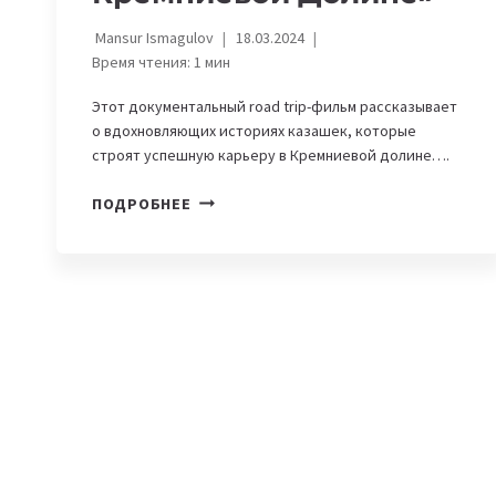
Mansur Ismagulov
18.03.2024
Время чтения:
1
мин
Этот документальный road trip-фильм рассказывает
о вдохновляющих историях казашек, которые
строят успешную карьеру в Кремниевой долине….
ВЫШЕЛ
ПОДРОБНЕЕ
ДОКУМЕНТАЛЬНЫЙ
ФИЛЬМ
«КАЗАШКИ
В
КРЕМНИЕВОЙ
ДОЛИНЕ»