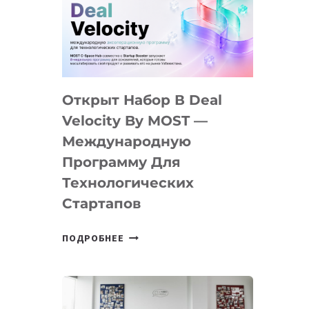
AI
YOUTH
CAMP
ДАЛ
30
Открыт Набор В Deal
ПОДРОСТКАМ
БИЛЕТ
Velocity By MOST —
В
Международную
IT-
Программу Для
ПРЕДПРИНИМАТЕЛЬСТВО
Технологических
Стартапов
ОТКРЫТ
ПОДРОБНЕЕ
НАБОР
В
DEAL
VELOCITY