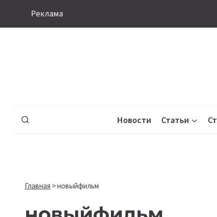
Перейти
Реклама
к
содержимому
Новости
Статьи
С
Главная
>
новыйфильм
новыйфильм