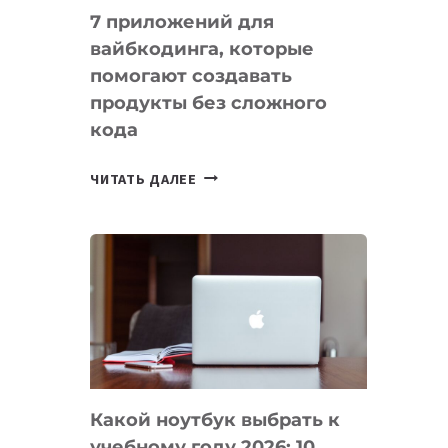
7 приложений для
вайбкодинга, которые
помогают создавать
продукты без сложного
кода
7
ЧИТАТЬ ДАЛЕЕ
ПРИЛОЖЕНИЙ
ДЛЯ
ВАЙБКОДИНГА,
КОТОРЫЕ
ПОМОГАЮТ
СОЗДАВАТЬ
ПРОДУКТЫ
БЕЗ
СЛОЖНОГО
Какой ноутбук выбрать к
КОДА
учебному году 2026: 10