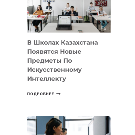
BY
MOST
—
МЕЖДУНАРОДНУЮ
ПРОГРАММУ
В Школах Казахстана
ДЛЯ
ТЕХНОЛОГИЧЕСКИХ
Появятся Новые
СТАРТАПОВ
Предметы По
Искусственному
Интеллекту
В
ПОДРОБНЕЕ
ШКОЛАХ
КАЗАХСТАНА
ПОЯВЯТСЯ
НОВЫЕ
ПРЕДМЕТЫ