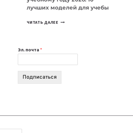
лучших моделей для учебы
КАКОЙ
ЧИТАТЬ ДАЛЕЕ
НОУТБУК
ВЫБРАТЬ
К
Эл. почта
*
УЧЕБНОМУ
ГОДУ
2026:
10
Подписаться
ЛУЧШИХ
МОДЕЛЕЙ
ДЛЯ
УЧЕБЫ