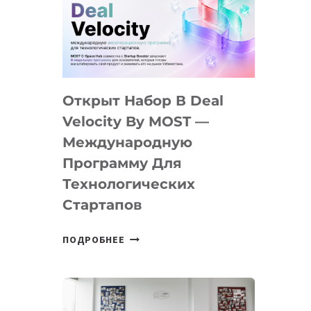
AI
YOUTH
CAMP
ДАЛ
30
Открыт Набор В Deal
ПОДРОСТКАМ
БИЛЕТ
Velocity By MOST —
В
Международную
IT-
Программу Для
ПРЕДПРИНИМАТЕЛЬСТВО
Технологических
Стартапов
ОТКРЫТ
ПОДРОБНЕЕ
НАБОР
В
DEAL
VELOCITY