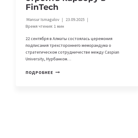
FinTech
Mansur Ismagulov
23.09.2025
Время чтения:
1
мин
22 сентября в Алматы состоялась церемония
подписания трехстороннего меморандума о
стратегическом сотрудничестве между Caspian
University, Нурбанком…
COLVIR
ПОДРОБНЕЕ
И
«НУРБАНК»
ПОМОГУТ
СТУДЕНТАМ
CASPIAN
UNIVERSITY
СТРОИТЬ
КАРЬЕРУ
В