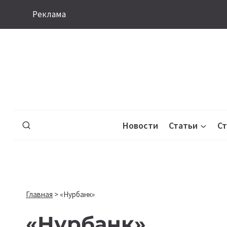
Перейти
Реклама
к
содержимому
Новости
Статьи
С
Главная
>
«Нурбанк»
«Нурбанк»