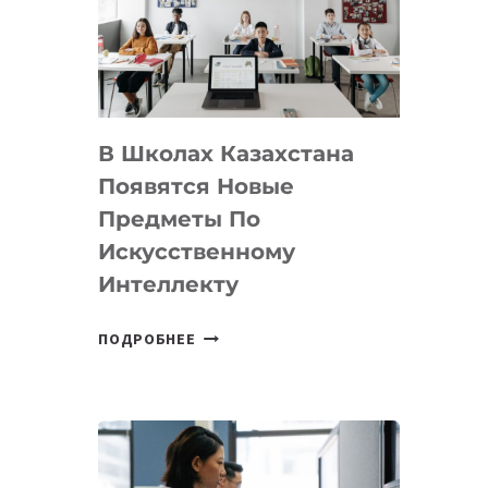
BY
MOST
—
МЕЖДУНАРОДНУЮ
ПРОГРАММУ
В Школах Казахстана
ДЛЯ
ТЕХНОЛОГИЧЕСКИХ
Появятся Новые
СТАРТАПОВ
Предметы По
Искусственному
Интеллекту
В
ПОДРОБНЕЕ
ШКОЛАХ
КАЗАХСТАНА
ПОЯВЯТСЯ
НОВЫЕ
ПРЕДМЕТЫ