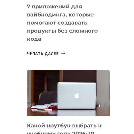
7 приложений для
вайбкодинга, которые
помогают создавать
продукты без сложного
кода
7
ЧИТАТЬ ДАЛЕЕ
ПРИЛОЖЕНИЙ
ДЛЯ
ВАЙБКОДИНГА,
КОТОРЫЕ
ПОМОГАЮТ
СОЗДАВАТЬ
ПРОДУКТЫ
БЕЗ
СЛОЖНОГО
Какой ноутбук выбрать к
КОДА
учебному году 2026: 10