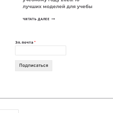
лучших моделей для учебы
КАКОЙ
ЧИТАТЬ ДАЛЕЕ
НОУТБУК
ВЫБРАТЬ
К
Эл. почта
*
УЧЕБНОМУ
ГОДУ
2026:
10
Подписаться
ЛУЧШИХ
МОДЕЛЕЙ
ДЛЯ
УЧЕБЫ