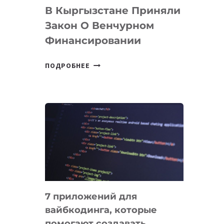
В Кыргызстане Приняли
Закон О Венчурном
Финансировании
В
ПОДРОБНЕЕ
КЫРГЫЗСТАНЕ
ПРИНЯЛИ
ЗАКОН
О
ВЕНЧУРНОМ
ФИНАНСИРОВАНИИ
7 приложений для
вайбкодинга, которые
помогают создавать