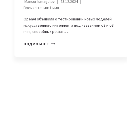
Mansur Ismagulov
23.12.2024
Время чтения:
1
мин
OpenAI объявила о тестировании новых моделей
искусственного интеллекта под названием o3 и o3
mini, способных решать…
OPENAI
ПОДРОБНЕЕ
АНОНСИРОВАЛА
«РАССУЖДАЮЩИЕ»
МОДЕЛИ
—
O3
И
O3
MINI