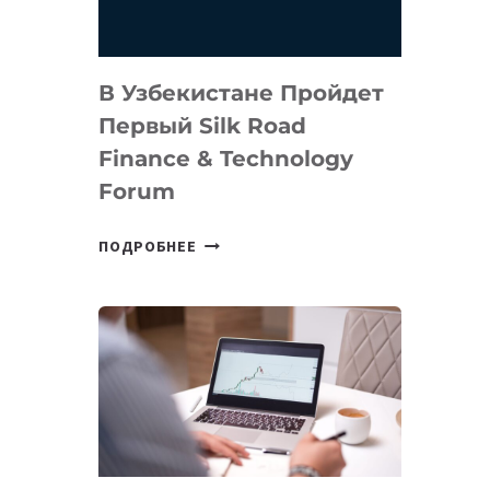
В Узбекистане Пройдет
Первый Silk Road
Finance & Technology
Forum
В
ПОДРОБНЕЕ
УЗБЕКИСТАНЕ
ПРОЙДЕТ
ПЕРВЫЙ
SILK
ROAD
FINANCE
&
TECHNOLOGY
FORUM