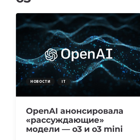
НОВОСТИ
IT
OpenAI анонсировала
«рассуждающие»
модели — o3 и o3 mini