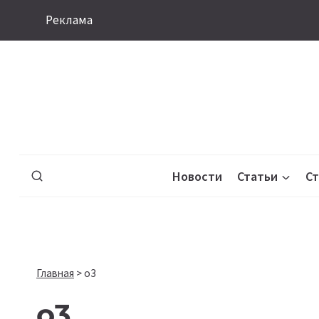
Перейти
Реклама
к
содержимому
Новости
Статьи
С
Главная
>
o3
o3