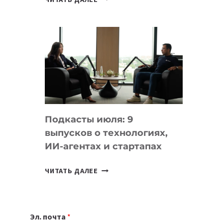
НОУТБУК
ВЫБРАТЬ
К
УЧЕБНОМУ
ГОДУ
2026:
10
ЛУЧШИХ
МОДЕЛЕЙ
Подкасты июля: 9
ДЛЯ
выпусков о технологиях,
УЧЕБЫ
ИИ-агентах и стартапах
ПОДКАСТЫ
ЧИТАТЬ ДАЛЕЕ
ИЮЛЯ:
9
ВЫПУСКОВ
Эл. почта
*
О