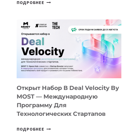
ОТ
ПОДРОБНЕЕ
ДОЛИНЫ
ДО
АЛМАТЫ:
КАК
AI
YOUTH
CAMP
ДАЛ
30
ПОДРОСТКАМ
БИЛЕТ
Открыт Набор В Deal Velocity By
В
MOST — Международную
IT-
Программу Для
ПРЕДПРИНИМАТЕЛЬСТВО
Технологических Стартапов
ОТКРЫТ
ПОДРОБНЕЕ
НАБОР