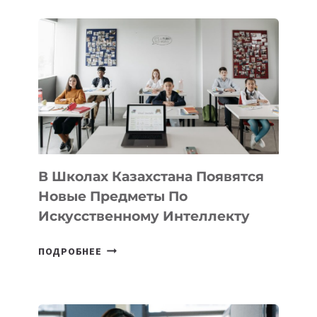
В
DEAL
VELOCITY
BY
MOST
—
МЕЖДУНАРОДНУЮ
ПРОГРАММУ
ДЛЯ
ТЕХНОЛОГИЧЕСКИХ
В Школах Казахстана Появятся
СТАРТАПОВ
Новые Предметы По
Искусственному Интеллекту
В
ПОДРОБНЕЕ
ШКОЛАХ
КАЗАХСТАНА
ПОЯВЯТСЯ