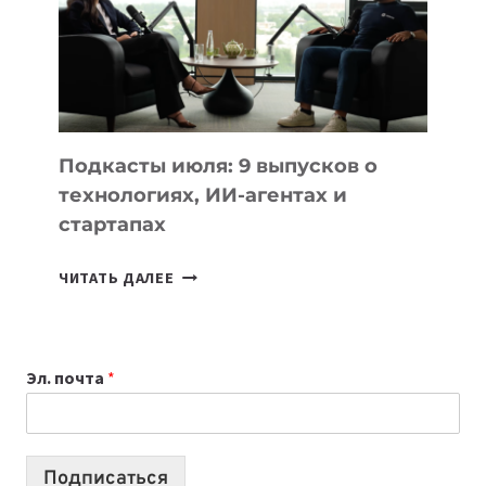
2026:
10
ЛУЧШИХ
МОДЕЛЕЙ
ДЛЯ
УЧЕБЫ
Подкасты июля: 9 выпусков о
технологиях, ИИ-агентах и
стартапах
ПОДКАСТЫ
ЧИТАТЬ ДАЛЕЕ
ИЮЛЯ:
9
ВЫПУСКОВ
Эл. почта
*
О
ТЕХНОЛОГИЯХ,
ИИ-
АГЕНТАХ
Подписаться