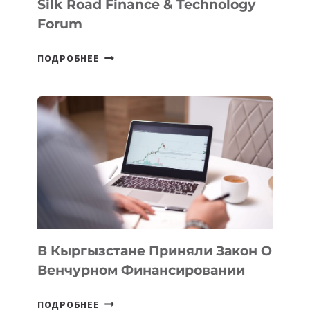
Silk Road Finance & Technology
Forum
В
ПОДРОБНЕЕ
УЗБЕКИСТАНЕ
ПРОЙДЕТ
ПЕРВЫЙ
SILK
ROAD
FINANCE
&
TECHNOLOGY
FORUM
В Кыргызстане Приняли Закон О
Венчурном Финансировании
В
ПОДРОБНЕЕ