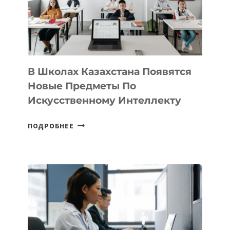
MOST
—
МЕЖДУНАРОДНУЮ
ПРОГРАММУ
ДЛЯ
ТЕХНОЛОГИЧЕСКИХ
В Школах Казахстана Появятся
СТАРТАПОВ
Новые Предметы По
Искусственному Интеллекту
В
ПОДРОБНЕЕ
ШКОЛАХ
КАЗАХСТАНА
ПОЯВЯТСЯ
НОВЫЕ
ПРЕДМЕТЫ
ПО
ИСКУССТВЕННОМУ
ИНТЕЛЛЕКТУ