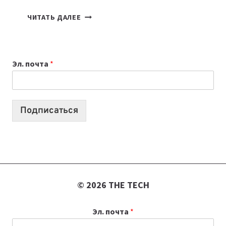
КАКОЙ
ЧИТАТЬ ДАЛЕЕ
НОУТБУК
ВЫБРАТЬ
К
Эл. почта
*
УЧЕБНОМУ
ГОДУ
2026:
10
Подписаться
ЛУЧШИХ
МОДЕЛЕЙ
ДЛЯ
УЧЕБЫ
© 2026 THE TECH
Эл. почта
*