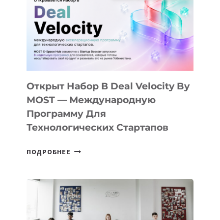
AI
YOUTH
CAMP
ДАЛ
30
ПОДРОСТКАМ
БИЛЕТ
Открыт Набор В Deal Velocity By
В
MOST — Международную
IT-
Программу Для
ПРЕДПРИНИМАТЕЛЬСТВО
Технологических Стартапов
ОТКРЫТ
ПОДРОБНЕЕ
НАБОР
В
DEAL
VELOCITY
BY