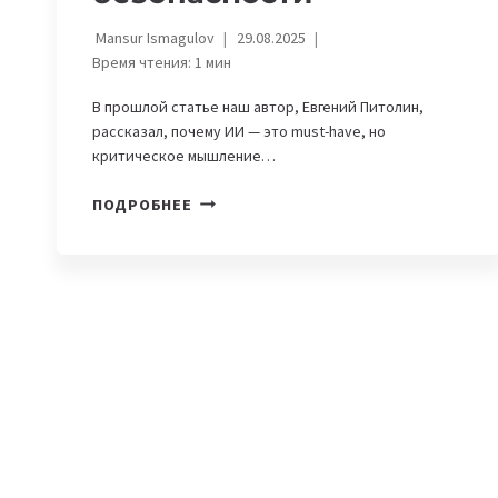
Mansur Ismagulov
29.08.2025
Время чтения:
1
мин
В прошлой статье наш автор, Евгений Питолин,
рассказал, почему ИИ — это must-have, но
критическое мышление…
БАЗОВЫЙ
ПОДРОБНЕЕ
МИНИМУМ
ИЛИ
РОСКОШНЫЙ
МАКСИМУМ
В
ЦИФРОВОЙ
БЕЗОПАСНОСТИ