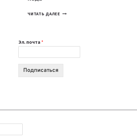
7
ЧИТАТЬ ДАЛЕЕ
ПРИЛОЖЕНИЙ
ДЛЯ
ВАЙБКОДИНГА,
Эл. почта
*
КОТОРЫЕ
ПОМОГАЮТ
СОЗДАВАТЬ
ПРОДУКТЫ
Подписаться
БЕЗ
СЛОЖНОГО
КОДА