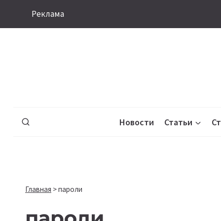
Перейти
Реклама
к
содержимому
Новости
Статьи
С
Главная
>
пароли
пароли