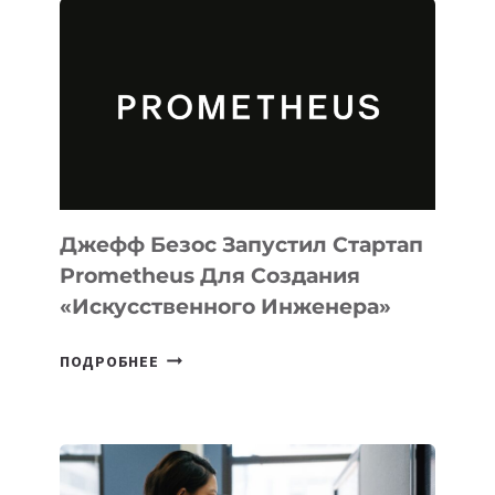
АГЕНТА
MUSE
CODE
ДЛЯ
ПРОГРАММИРОВАНИЯ
НА
MACOS
И
LINUX
Джефф Безос Запустил Стартап
Prometheus Для Создания
«искусственного Инженера»
ДЖЕФФ
ПОДРОБНЕЕ
БЕЗОС
ЗАПУСТИЛ
СТАРТАП
PROMETHEUS
ДЛЯ