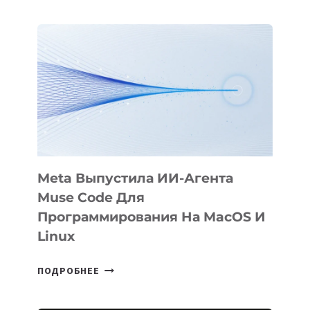
АНИМАЦИОННЫЙ
ФИЛЬМ
KÖK
BÖRÜ
НА
SIGGRAPH
2026
Meta Выпустила ИИ-Агента
Muse Code Для
Программирования На MacOS И
Linux
META
ПОДРОБНЕЕ
ВЫПУСТИЛА
ИИ-