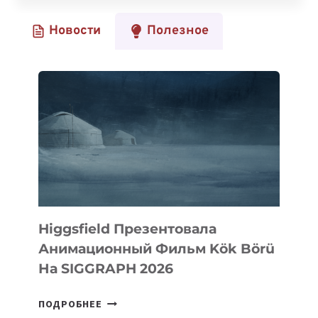
РАЗРАБОТАЛ
Новости
Полезное
УСТРОЙСТВО
ДЛЯ
ПЕРЕДАЧИ
ЭНЕРГИИ
В
КОСМОСЕ
Higgsfield Презентовала
Анимационный Фильм Kök Börü
На SIGGRAPH 2026
HIGGSFIELD
ПОДРОБНЕЕ
ПРЕЗЕНТОВАЛА