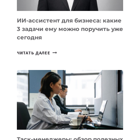
ИИ-ассистент для бизнеса: какие
3 задачи ему можно поручить уже
сегодня
ИИ-
ЧИТАТЬ ДАЛЕЕ
АССИСТЕНТ
ДЛЯ
БИЗНЕСА:
КАКИЕ
3
ЗАДАЧИ
ЕМУ
МОЖНО
ПОРУЧИТЬ
УЖЕ
СЕГОДНЯ
Таск-менеджеры: обзор полезных