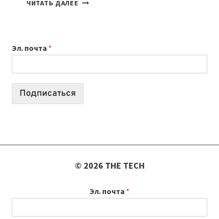
7
ЧИТАТЬ ДАЛЕЕ
ПРИЛОЖЕНИЙ
ДЛЯ
ВАЙБКОДИНГА,
Эл. почта
*
КОТОРЫЕ
ПОМОГАЮТ
СОЗДАВАТЬ
ПРОДУКТЫ
Подписаться
БЕЗ
СЛОЖНОГО
КОДА
© 2026 THE TECH
Эл. почта
*