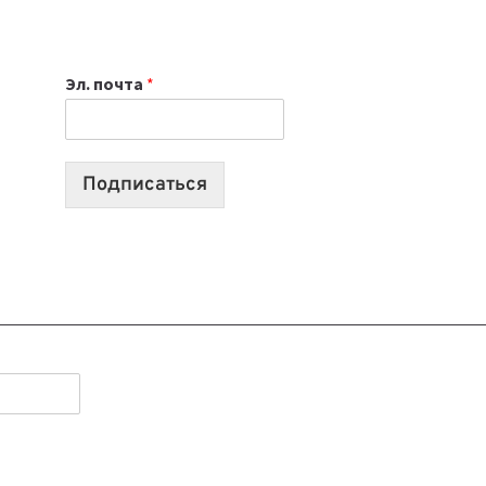
НОУТБУК
ВЫБРАТЬ
К
Эл. почта
*
УЧЕБНОМУ
ГОДУ
2026:
10
Подписаться
ЛУЧШИХ
МОДЕЛЕЙ
ДЛЯ
УЧЕБЫ