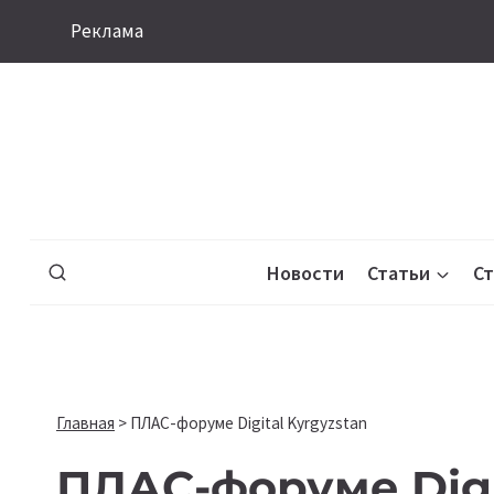
Перейти
Реклама
к
содержимому
Новости
Статьи
С
Главная
>
ПЛАС-форуме Digital Kyrgyzstan
ПЛАС-форуме Digi