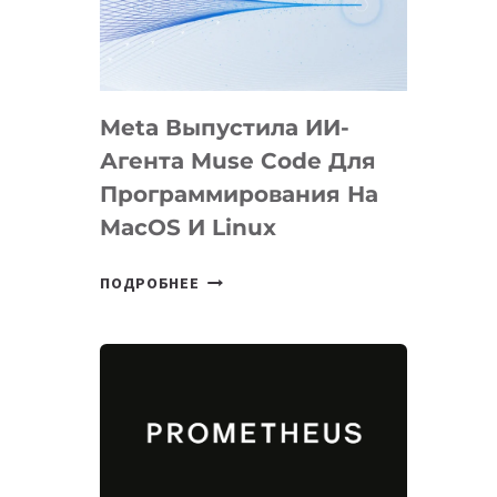
НА
SIGGRAPH
2026
Meta Выпустила ИИ-
Агента Muse Code Для
Программирования На
MacOS И Linux
META
ПОДРОБНЕЕ
ВЫПУСТИЛА
ИИ-
АГЕНТА
MUSE
CODE
ДЛЯ
ПРОГРАММИРОВАНИЯ