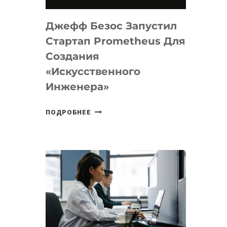
НА
MACOS
Джефф Безос Запустил
И
LINUX
Стартап Prometheus Для
Создания
«искусственного
Инженера»
ДЖЕФФ
ПОДРОБНЕЕ
БЕЗОС
ЗАПУСТИЛ
СТАРТАП
PROMETHEUS
ДЛЯ
СОЗДАНИЯ
«ИСКУССТВЕННОГО
ИНЖЕНЕРА»