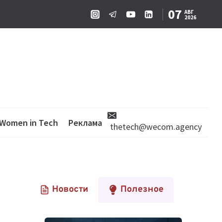
07
АВГ
2026
Women in Tech
Реклама
thetech@wecom.agency
Новости
Полезное