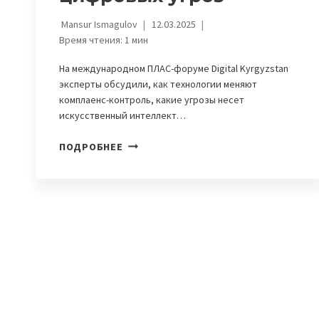
Mansur Ismagulov
12.03.2025
Время чтения:
1
мин
На международном ПЛАС-форуме Digital Kyrgyzstan
эксперты обсудили, как технологии меняют
комплаенс-контроль, какие угрозы несет
искусственный интеллект…
КИБЕРБЕЗОПАСНОСТЬ.
ПОДРОБНЕЕ
КАК
В
КЫРГЫЗСТАНЕ
ФОРМИРУЮТ
ЗАЩИТУ
ОТ
ЦИФРОВЫХ
УГРОЗ