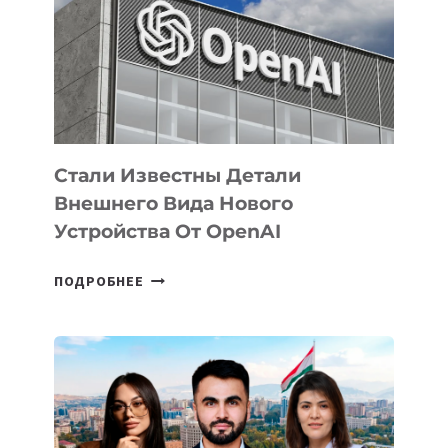
ПО
РАЗВИТИЮ
ЭКОСИСТЕМЫ
ИСКУССТВЕННОГО
ИНТЕЛЛЕКТА
Стали Известны Детали
Внешнего Вида Нового
Устройства От OpenAI
СТАЛИ
ПОДРОБНЕЕ
ИЗВЕСТНЫ
ДЕТАЛИ
ВНЕШНЕГО
ВИДА
НОВОГО
УСТРОЙСТВА