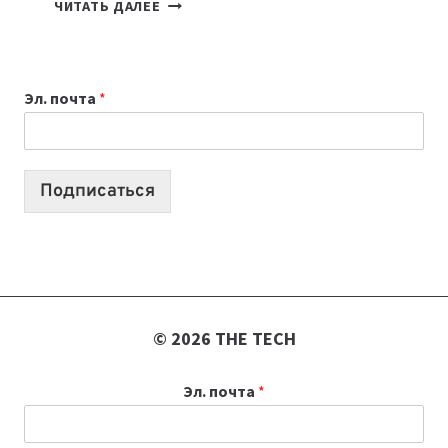
КАКОЙ
ЧИТАТЬ ДАЛЕЕ
НОУТБУК
ВЫБРАТЬ
К
Эл. почта
*
УЧЕБНОМУ
ГОДУ
2026:
10
Подписаться
ЛУЧШИХ
МОДЕЛЕЙ
ДЛЯ
УЧЕБЫ
© 2026 THE TECH
Эл. почта
*