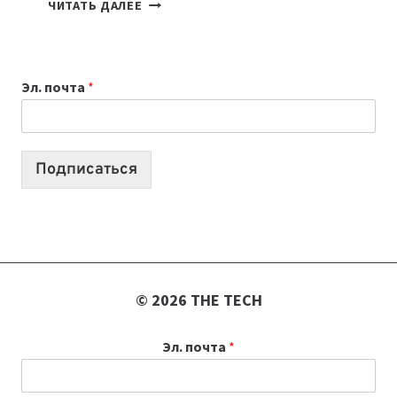
7
ЧИТАТЬ ДАЛЕЕ
ПРИЛОЖЕНИЙ
ДЛЯ
ВАЙБКОДИНГА,
Эл. почта
*
КОТОРЫЕ
ПОМОГАЮТ
СОЗДАВАТЬ
ПРОДУКТЫ
Подписаться
БЕЗ
СЛОЖНОГО
КОДА
© 2026 THE TECH
Эл. почта
*