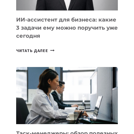
ИИ-ассистент для бизнеса: какие
3 задачи ему можно поручить уже
сегодня
ИИ-
ЧИТАТЬ ДАЛЕЕ
АССИСТЕНТ
ДЛЯ
БИЗНЕСА:
КАКИЕ
3
ЗАДАЧИ
ЕМУ
МОЖНО
ПОРУЧИТЬ
УЖЕ
СЕГОДНЯ
Таск-менеджеры: обзор полезных