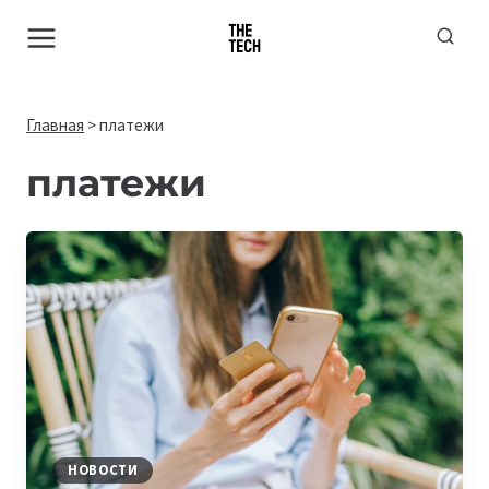
Перейти
к
содержимому
Главная
>
платежи
платежи
НОВОСТИ