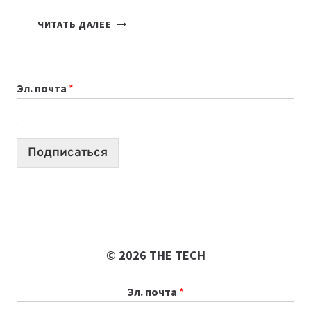
7
ЧИТАТЬ ДАЛЕЕ
ПРИЛОЖЕНИЙ
ДЛЯ
ВАЙБКОДИНГА,
Эл. почта
*
КОТОРЫЕ
ПОМОГАЮТ
СОЗДАВАТЬ
ПРОДУКТЫ
Подписаться
БЕЗ
СЛОЖНОГО
КОДА
© 2026 THE TECH
Эл. почта
*